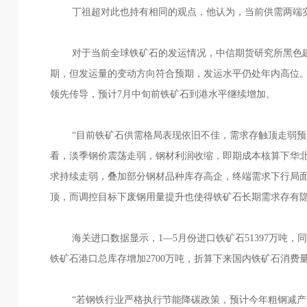
丁祖超对此也持有相同的观点，他认为，当前供需两端实
对于当前全球铁矿石的发运情况，中信期货研究所黑色建
期，但发运量的变动方向符合预期，发运水平仍处年内高位。
领先传导，预计7月中旬前铁矿石到港水平继续增加。
“目前铁矿石供需格局表现依旧不佳，需求存触顶走弱预期
看，淡季钢价震荡走弱，钢材利润收缩，即期成本核算下华
求持续走弱，叠加部分钢材品种库存高企，终端需求下行局
顶，而调控目标下废钢用量提升也使得铁矿石长期需求存有
海关进口数据显示，1—5月份进口铁矿石51397万吨，同比
铁矿石港口总库存增加2700万吨，折算下来国内铁矿石消费
“若钢铁行业严格执行节能降碳政策，预计今年粗钢减产180