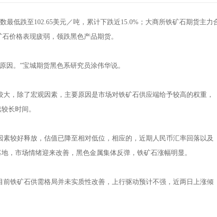
跌至102.65美元／吨，累计下跌近15.0%；大商所铁矿石期货主力
铁矿石价格表现疲弱，领跌黑色产品期货。
因。”宝城期货黑色系研究员涂伟华说。
大，除了宏观因素，主要原因是市场对铁矿石供应端给予较高的权重，
续较长时间。
素较好释放，估值已降至相对低位，相应的，近期人民币汇率回落以及
落地，市场情绪迎来改善，黑色金属集体反弹，铁矿石涨幅明显。
前铁矿石供需格局并未实质性改善，上行驱动预计不强，近两日上涨倾