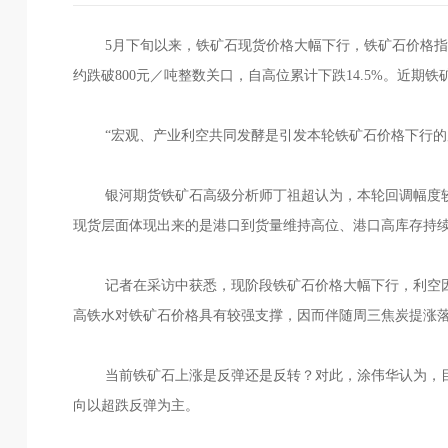
5月下旬以来，铁矿石现货价格大幅下行，铁矿石价格指数最低
约跌破800元／吨整数关口，自高位累计下跌14.5%。近期
“宏观、产业利空共同发酵是引发本轮铁矿石价格下行的原
银河期货铁矿石高级分析师丁祖超认为，本轮回调幅度较
现货层面体现出来的是港口到货量维持高位、港口高库存持
记者在采访中获悉，现阶段铁矿石价格大幅下行，利空因
高铁水对铁矿石价格具有较强支撑，因而伴随周三焦炭提涨
当前铁矿石上涨是反弹还是反转？对此，涂伟华认为，目
向以超跌反弹为主。