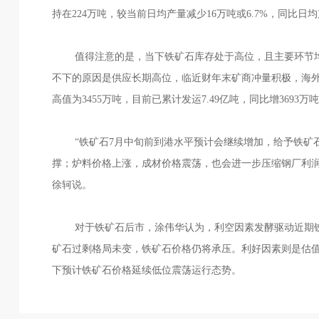
持在224万吨，较当前日均产量减少16万吨或6.7%，同比日
值得注意的是，当下铁矿石库存处于高位，且主要环节均
不下的原因是供应长期高位，临近财年末矿商冲量积极，海外
高值为3455万吨，目前已累计发运7.49亿吨，同比增3693
“铁矿石7月中旬前到港水平预计会继续增加，给予铁矿石
撑；炉料价格上涨，成材价格震荡，也会进一步压缩钢厂利润
徐轲说。
对于铁矿石后市，涂伟华认为，利空因素发酵驱动近期铁
矿石过剩格局未变，铁矿石价格仍将承压。利好因素则是估
下预计铁矿石价格延续低位震荡运行态势。