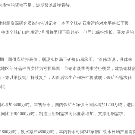
质性的驱动不足，短期暂以反弹看待。
材组资深研究员徐轲告诉记者，本周全球矿石发运绝对水平略低于预
整体全球矿山的发运7月后将呈现下降趋势，但同比保持增长。受发运的
，而供应维持高位，弱现实格局下矿价仍易承压。”涂伟华说，具体来
北地区部分品种再度转为亏损局面，且钢市淡季需求特征明显，建筑钢材
面下难以承接钢厂持续复产，因而后续生产积极性将减弱，铁矿石需求触
隐忧。
增加3400万吨。年初至今，国内铁矿石净供应同比增加1700万吨，进口
量同比下降1000万吨，制造业用钢需求同比显著增加，支撑用钢需求。
0万吨，铁水减产4800万吨，年内剩余时间247家钢厂铁水日均产量需