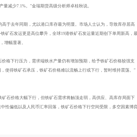
均产量减少7.1%。”金瑞期货高级分析师卓桂秋说。
高于去年同期，尤以港口库存最为明显。市场人士认为，导致库存居高
铁矿石发运更是高位攀升，全球19港铁矿石发运量近期创下单周新高，
万吨，增幅显著。
价格下行压力，需求端铁水产量仍有增加预期，给予铁矿石价格较强支
，使得铁矿石承压，铁矿石价格难以流畅上行或下行，暂时维持震荡。”
矿石价格大幅下行，但铁矿石需求将触顶走弱，高供应、高库存局面下
值中性偏低以及人民币汇率回落，铁矿石价格下行空间受限，多空因素博