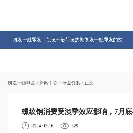
凯发一触即发
凯发一触即发的概
凯发一触即发的文
况
化
凯发一触即发
>
新闻中心
>
行业资讯
> 正文
螺纹钢消费受淡季效应影响，7月底
2024-07-16
329