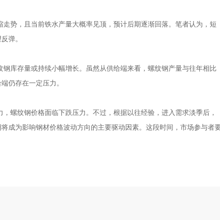
走势，且当前铁水产量大概率见顶，预计后期逐渐回落。笔者认为，短
望反弹。
钢库存量或持续小幅增长。虽然从供给端来看，螺纹钢产量与往年相比
给端仍存在一定压力。
，螺纹钢价格面临下跌压力。不过，根据以往经验，进入需求淡季后，
期将成为影响钢材价格波动方向的主要驱动因素。这段时间，市场参与者