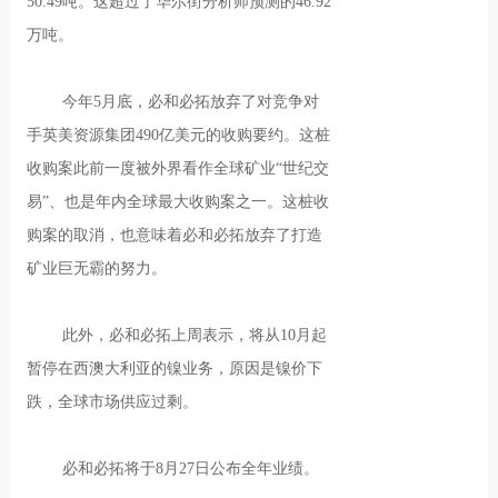
50.49吨。这超过了华尔街分析师预测的46.92
万吨。
今年5月底，必和必拓放弃了对竞争对
手英美资源集团490亿美元的收购要约。这桩
收购案此前一度被外界看作全球矿业“世纪交
易”、也是年内全球最大收购案之一。这桩收
购案的取消，也意味着必和必拓放弃了打造
矿业巨无霸的努力。
此外，必和必拓上周表示，将从10月起
暂停在西澳大利亚的镍业务，原因是镍价下
跌，全球市场供应过剩。
必和必拓将于8月27日公布全年业绩。