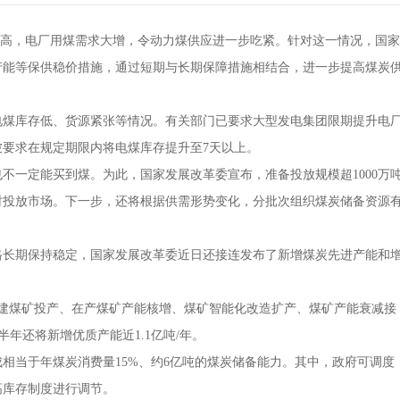
新高，电厂用煤需求大增，令动力煤供应进一步吃紧。针对这一情况，国家
产能等保供稳价措施，通过短期与长期保障措施相结合，进一步提高煤炭
煤库存低、货源紧张等情况。有关部门已要求大型发电集团限期提升电
要求在规定期限内将电煤库存提升至7天以上。
一定能买到煤。为此，国家发展改革委宣布，准备投放规模超1000万
时投放市场。下一步，还将根据供需形势变化，分批次组织煤炭储备资源
长期保持稳定，国家发展改革委近日还接连发布了新增煤炭先进产能和
建煤矿投产、在产煤矿产能核增、煤矿智能化改造扩产、煤矿产能衰减接
半年还将新增优质产能近1.1亿吨/年。
当于年煤炭消费量15%、约6亿吨的煤炭储备能力。其中，政府可调度
高库存制度进行调节。