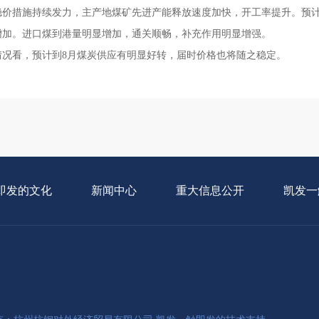
价措施持续发力，主产地煤矿先进产能释放速度加快，开工率提升。预
增加。进口煤到港量明显增加，通关顺畅，补充作用明显增强。
看，预计到8月煤炭供应有明显好转，届时价格也将随之稳定。
即发的文化
新闻中心
重大信息公开
凯发一