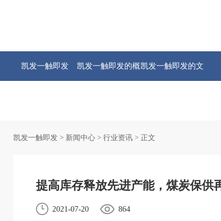
凯发一触即发
凯发一触即发的概
凯发一触即发的文
况
化
凯发一触即发
>
新闻中心
>
行业资讯
> 正文
提高库存释放先进产能，煤炭保供
2021-07-20
864