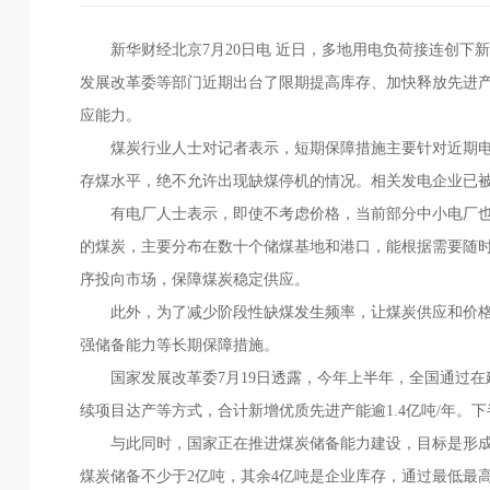
新华财经北京7月20日电 近日，多地用电负荷接连创下
发展改革委等部门近期出台了限期提高库存、加快释放先进
应能力。
煤炭行业人士对记者表示，短期保障措施主要针对近期电
存煤水平，绝不允许出现缺煤停机的情况。相关发电企业已被
有电厂人士表示，即使不考虑价格，当前部分中小电厂也不
的煤炭，主要分布在数十个储煤基地和港口，能根据需要随
序投向市场，保障煤炭稳定供应。
此外，为了减少阶段性缺煤发生频率，让煤炭供应和价格
强储备能力等长期保障措施。
国家发展改革委7月19日透露，今年上半年，全国通过在
续项目达产等方式，合计新增优质先进产能逾1.4亿吨/年。下
与此同时，国家正在推进煤炭储备能力建设，目标是形成相
煤炭储备不少于2亿吨，其余4亿吨是企业库存，通过最低最