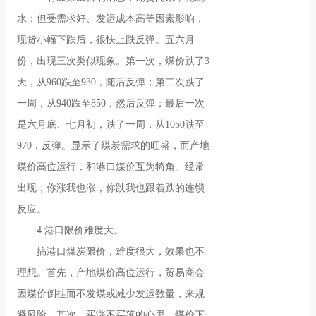
水；但受需求好、发运成本高等因素影响，
现货小幅下跌后，很快止跌反弹。五六月
份，出现三次类似现象。第一次，煤价跌了3
天，从960跌至930，随后反弹；第二次跌了
一周，从940跌至850，然后反弹；最后一次
是六月底、七月初，跌了一周，从1050跌至
970，反弹。显示了煤炭需求的旺盛，而产地
煤价高位运行，和港口煤价互为犄角。经常
出现，你涨我也涨，你跌我也跟着跌的连锁
反应。
4.港口限价难度大。
搞港口煤炭限价，难度很大，效果也不
理想。首先，产地煤价高位运行，贸易商会
因煤价倒挂而不发煤或减少发运数量，来规
避风险。其次，买涨不买落的心里，煤价下