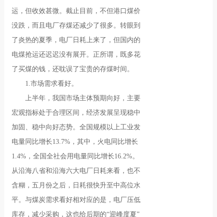
运，但收效甚微。截止目前，不但港口煤价
没跌，而且电厂存煤还减少了很多。转眼到
了炎热的夏季，电厂日耗上来了，但国内的
电煤抢运还迟迟没有展开。正所谓，既多花
了买煤的钱，还耽误了宝贵的存煤时间。
1.市场需求看好。
上半年，我国市场主体预期向好，主要
宏观指标处于合理区间，经济发展呈现稳中
加固、稳中向好态势。全国规模以上工业发
电量同比增长13.7%，其中，火电同比增长
1.4%，全国全社会用电量同比增长16.2%。
从沿海八省和沿海六大电厂日耗来看，也不
含糊，五月份之后，日耗很快升至中高位水
平。与煤炭需求看好相对应的是，电厂压低
库存，减少采购，这也给后期的“迎峰度夏”