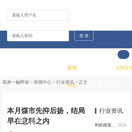
公司动态
行业资讯
凯发
凯发
凯发
新闻
重大
凯发
联系
ENGLI
凯发一触即发
>
新闻中心
>
行业资讯
> 正文
一触
一触
一触
中心
信息
一触
凯发
即发
即发
即发
公开
即发
一触
本月煤市先抑后扬，结局
行业资讯
早在意料之内
的概
的文
的招
即发
利好政策提振钢市信心，四季度行业需求或小幅上升
2024-