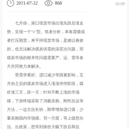
2021-07-22
868
10-09
况
化
贤纳
七月份，港口现货市场出现先跌后涨走
士
势，呈现一个“v”型。笔者分析，单靠震慑或
者打压期货，来平抑现货市场，是难以奏效
的，也无法解决煤炭供需的深层次问题，而
煤炭市场的根本性问题需要产、运、需等各
方共同努力来解决。
受需求看好、进口减少等因素影响，五
月份之后的煤炭市场进入涨涨停停阶段，煤
价涨三天，跌一天；针对不断上涨的市场
煤，下游终端采取了消极采购、刚性拉运等
方法，一边主拉长协，附带增加进口煤，少
量采购国内市场煤。另一方面，等上级想办
法、出政策，想等到煤价大幅下跌后再拉