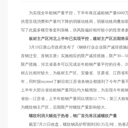
为实现全年粗钢产量平控，下半年将压减粗钢产量6000
供需呈现消费和产量均下降的弱驱动格局，弱驱动格局叠加
写了此篇多螺空卷套利策略，供风险偏好相对较小的投资者
板材主产区河北上半年已实现平控，建材主产区后期将
3月19日唐山市政府发布了《钢铁行业企业限产减排措施的通知
首钢迁安、首钢京唐）实施相应的限产减排措施，限产30—5
限产措施，河北省基本可以完成全年粗钢产量平控的任务。20
材占比相对较大，为板材主产区。安徽省、甘肃省、江西省
年，同时据mysteel了解目前江苏省各钢企都接到了今年
上半年大部分省份粗钢产量同比均大幅增加，为实现今年粗
省份—江苏省，上半年粗钢产量同比增加12.77%；第三大粗
为螺纹钢主产区，后期限产对螺纹产量影响较大。
螺纹利润大幅低于热卷，钢厂首先将压减螺纹产量
截至7月21日收盘，螺纹钢高炉即期利润135元/吨，热卷