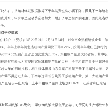
万吨左右，从钢材终端数据推算下半年消费也将小幅下降，因此下半年钢
期货升水，钢价单边波动势必会加大，增加了单边操作的难度。因此笔者
参考。
采取平控措施
》：要求在3月20日0时-12月31日24时，对全市全流程钢铁企业（
0%。今年上半年河北省粗钢产量同比下降0.79%，按照今年唐山已执行的
20年河北粗钢产量占全国比重为23.7%，为粗钢产量最大的省份，其中板
和福建省均表示为实现国家压减粗钢产量的目标，全年粗钢产量不得超过
产量不超去年的明确指标，相关媒体报导山东各钢厂粗钢产量不得超过去年。
钢产量不得超过去年，下半年这些省份均要压减粗钢产量。第二大粗钢产
钢产量省份—山东省，上半年粗钢产量同比增加17.02%；江苏省和山东省
高炉即期利润585元/吨，螺纹钢利润大幅低于热卷，对于同时生产螺纹钢