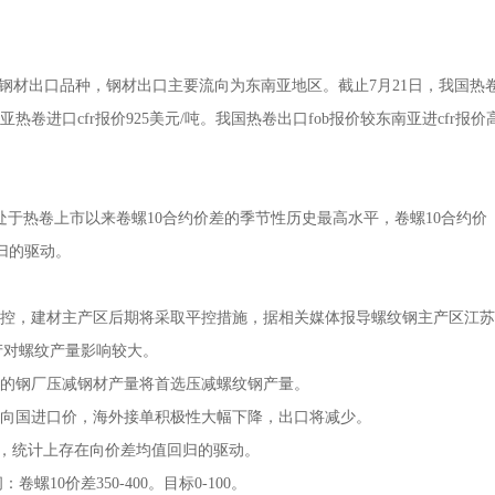
钢材出口品种，钢材出口主要流向为东南亚地区。截止7月21日，我国热
南亚热卷进口cfr报价925美元/吨。我国热卷出口fob报价较东南亚进cfr报价
吨，处于热卷上市以来卷螺10合约价差的季节性历史最高水平，卷螺10合约价
回归的驱动。
控，建材主产区后期将采取平控措施，据相关媒体报导螺纹钢主产区江苏
产对螺纹产量影响较大。
的钢厂压减钢材产量将首选压减螺纹钢产量。
向国进口价，海外接单积极性大幅下降，出口将减少。
高位，统计上存在向价差均值回归的驱动。
10价差350-400。目标0-100。