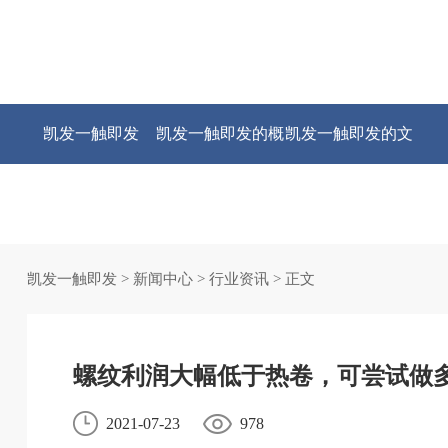
凯发一触即发
凯发一触即发的概
凯发一触即发的文
况
化
凯发一触即发
>
新闻中心
>
行业资讯
> 正文
螺纹利润大幅低于热卷，可尝试做多
2021-07-23
978