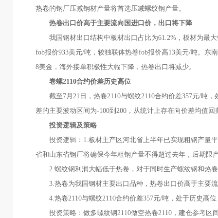
热卷的钢厂压减钢材产量将首选压减螺纹钢产量。
热卷出口价高于主要流向国进口价，出口将下降
我国钢材出口结构中板材出口占比为61.2%，板材为最大
fob报价933美元/吨，较独联体热卷fob报价高13美元/吨。东
8美金，海外接单积极性大幅下降，热卷出口将减少。
卷螺2110合约价差历史高位
截至7月21日，热卷2110与螺纹2110合约价差357元/
差的主要波动区间为-100到200，从统计上存在向价差均值
投资逻辑及策略
投资逻辑：1.板材主产区河北省上半年已实现粗钢产量平
省和山东省钢厂将确保今年粗钢产量不得超过去年，后期限
2.螺纹钢利润大幅低于热卷，对于同时生产螺纹钢和热卷
3.热卷为我国钢材主要出口品种，热卷出口价高于主要流
4.热卷2110与螺纹2110合约价差357元/吨，处于历史
投资策略：做多螺纹钢2110做空热卷2110，建仓参考区间：卷螺