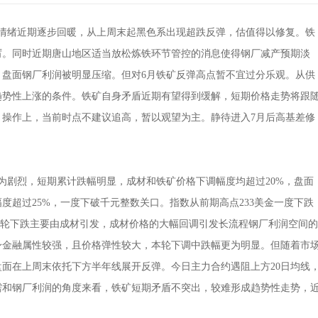
绪近期逐步回暖，从上周末起黑色系出现超跌反弹，估值得以修复。铁
厉。同时近期唐山地区适当放松炼铁环节管控的消息使得钢厂减产预期淡
盘面钢厂利润被明显压缩。但对6月铁矿反弹高点暂不宜过分乐观。从供
趋势性上涨的条件。铁矿自身矛盾近期有望得到缓解，短期价格走势将跟
操作上，当前时点不建议追高，暂以观望为主。静待进入7月后高基差修
剧烈，短期累计跌幅明显，成材和铁矿价格下调幅度均超过20%，盘面
超过25%，一度下破千元整数关口。指数从前期高点233美金一度下跌
系本轮下跌主要由成材引发，成材价格的大幅回调引发长流程钢厂利润空间的
身金融属性较强，且价格弹性较大，本轮下调中跌幅更为明显。但随着市
面在上周末依托下方半年线展开反弹。今日主力合约遇阻上方20日均线
需和钢厂利润的角度来看，铁矿短期矛盾不突出，较难形成趋势性走势，