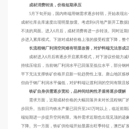
成材消费转淡，价格短期承压
5月下旬开始，国内终端用钢需求逐步转弱，开始表现出一
成材社库去库速度出现明显放缓。考虑到4月地产新开工数据
不淡的局面。进入6月后，成材消费将进一步转淡。同时近期
步进入累库模式。下游对成材价格上涨的接受程度下降，整
长流程钢厂利润空间难有明显改善，对炉料端无法形成
成材进入6月后将逐步开启累库模式，对下游议价能力减弱
持续压缩后，当前钢厂利润水平已回落至低位水平，部分钢
平下无法支撑铁矿价格开启新一轮趋势性上涨。唐山地区炼
但由于钢厂利润水平偏低，对炉料端让渡利润的空间有限且
铁矿自身供需逐步宽松，品种间结构性矛盾将逐步缓解
需求方面，近期成材价格的大幅回落并未对长流程钢厂的
步回升。当前日均铁水产量已回升至243万吨以上，临近前期
端短期进一步提升空间有限。海外需求近期也出现见顶的迹
下降。另一方面，铁矿供给端开始显露出旺季特征，澳巴矿