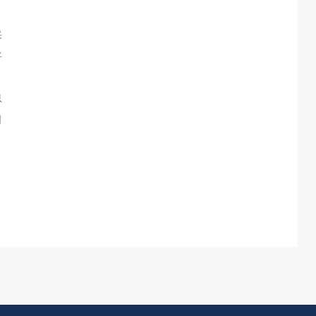
采
将
息
日