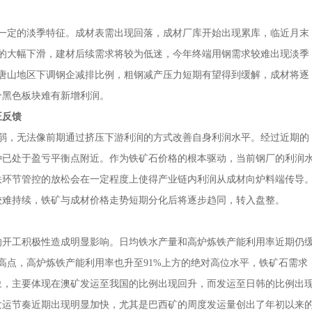
定的淡季特征。成材表需出现回落，成材厂库开始出现累库，临近月末
的大幅下滑，建材后续需求将较为低迷，今年终端用钢需求较难出现淡季
唐山地区下调钢企减排比例，粗钢减产压力短期有望得到缓解，成材将逐
个黑色板块难有新增利润。
正反馈
，无法像前期通过挤压下游利润的方式改善自身利润水平。经过近期的
种已处于盈亏平衡点附近。作为铁矿石价格的根本驱动，当前钢厂的利润
铁环节管控的放松会在一定程度上使得产业链内利润从成材向炉料端传导
较难持续，铁矿与成材价格走势短期分化后将逐步趋同，转入盘整。
开工积极性造成明显影响。日均铁水产量和高炉炼铁产能利用率近期仍
高点，高炉炼铁产能利用率也升至91%上方的绝对高位水平，铁矿石需求
象，主要体现在澳矿发运至我国的比例出现回升，而发运至日韩的比例出
发运节奏近期出现明显加快，尤其是巴西矿的周度发运量创出了年初以来