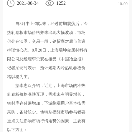
2021-08-24
1252
10-09
况
化
贤纳
自8月中上旬以来，经过前期震荡后，冷
士
热轧卷板市场价格并未出现大幅波动，市场
仍处在淡季，交易一般，钢贸商对后市普遍
持谨慎心态。8月20日，上海瑞坤金属材料有
限公司总经理李忠双在接受《中国冶金报》
记者采访时表示，预计短期内冷热轧卷板价
格以稳为主。
据李忠双介绍，近期，上海市场的冷热
轧卷板价格涨跌互现，需求未有明显增长，
钢材库存普遍增加，下游终端用户基本按需
采购，备货较少。他特别提醒市场参与者要
重点关注影响市场行情走势的因素，主要有
以下方面：