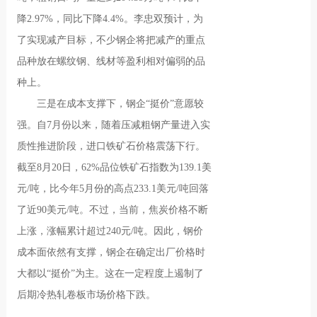
降2.97%，同比下降4.4%。李忠双预计，为
了实现减产目标，不少钢企将把减产的重点
品种放在螺纹钢、线材等盈利相对偏弱的品
种上。
三是在成本支撑下，钢企“挺价”意愿较
强。自7月份以来，随着压减粗钢产量进入实
质性推进阶段，进口铁矿石价格震荡下行。
截至8月20日，62%品位铁矿石指数为139.1美
元/吨，比今年5月份的高点233.1美元/吨回落
了近90美元/吨。不过，当前，焦炭价格不断
上涨，涨幅累计超过240元/吨。因此，钢价
成本面依然有支撑，钢企在确定出厂价格时
大都以“挺价”为主。这在一定程度上遏制了
后期冷热轧卷板市场价格下跌。