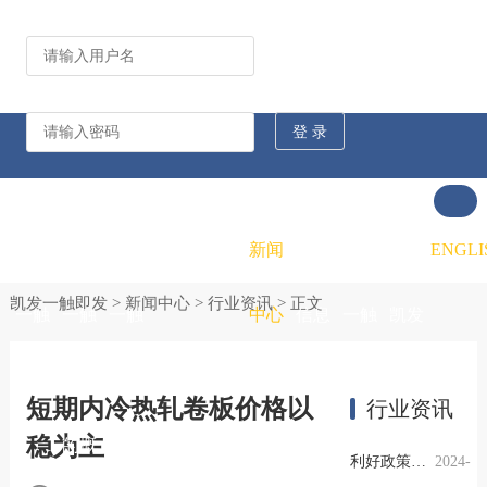
公司动态
行业资讯
凯发
凯发
凯发
新闻
重大
凯发
联系
ENGLI
凯发一触即发
>
新闻中心
>
行业资讯
> 正文
一触
一触
一触
中心
信息
一触
凯发
即发
即发
即发
公开
即发
一触
短期内冷热轧卷板价格以
行业资讯
稳为主
的概
的文
的招
即发
利好政策提振钢市信心，四季度行业需求或小幅上升
2024-