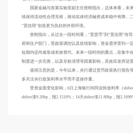
国家金融与发展实验室副主任曾刚指出，总体来看，未来
续保持流动性合理充裕，推动实体经济融资成本稳中有降。
“宽信用”创造更为良好的外部环境。
曾刚指出，从过去一段时间看，“宽货币”到“宽信用”传
府和住户部门，受政策调控以及疫情影响，资金需求受到一
短期内还尚难形成有效替代。未来一段时间的重点，应集中
制度进一步完善，以及非标清理等因素影响，其效应发挥还
值得注意的是，今年以来，央行通过货币政策执行报告等
多关注央行政策利率水平而不是操作量。
受资金面变化影响，6日上海银行间同业拆放利率（shibor）短端
shibor涨9.20bp，报2.1510%；14天shibor涨11.80bp，报2.169