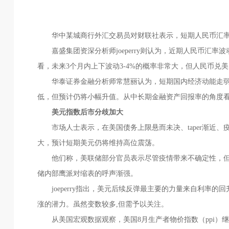
华中某城商行外汇交易员对财联社表示，短期人民币汇率
嘉盛集团资深分析师joeperry则认为，近期人民币汇率
看，未来3个月内上下波动3-4%的概率非常大，但人民币兑美元
华泰证券金融分析师常慧丽认为，短期国内经济动能走弱叠
低，但预计仍将小幅升值。从中长期金融资产回报率的角度
美元指数后市分歧加大
市场人士表示，在美国债务上限悬而未决、taper渐近、
大，预计短期美元仍将维持高位震荡。
他们称，美联储部分官员表示尽管疫情带来不确定性，但
储内部鹰派对缩表的呼声渐强。
joeperry指出，美元后续反弹最主要的力量来自利率的
涨的潜力。虽然变数较多,但需予以关注。
从美国宏观数据观察，美国8月生产者物价指数（ppi）