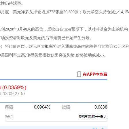
续性仍待观察。
，美元净多头持仓增加328张至20,690张；欧元净空头持仓减少14,15
20年3月初来的高位，反映出在taper预期下，以对冲基金为主的机构
市场投资者对欧元及美元的后市走势已开始产生分歧。
p）的购债速度，欧元区大概率将进入通胀拔高的阶段并可能推升欧元区
美国利率走高,使得美元指数缺乏突破头绪,价格波动或减小。