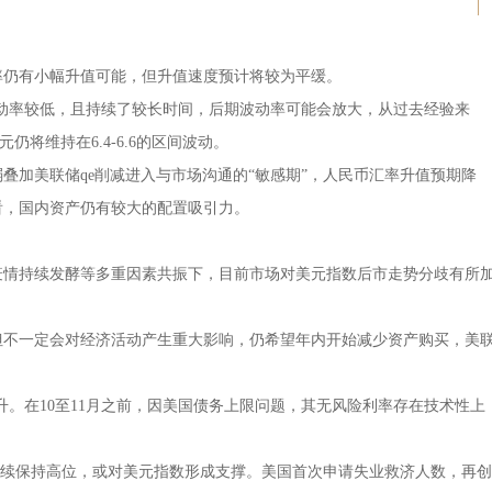
仍有小幅升值可能，但升值速度预计将较为平缓。
波动率较低，且持续了较长时间，后期波动率可能会放大，从过去经验来
仍将维持在6.4-6.6的区间波动。
加美联储qe削减进入与市场沟通的“敏感期”，人民币汇率升值预期降
看，国内资产仍有较大的配置吸引力。
疫情持续发酵等多重因素共振下，目前市场对美元指数后市走势分歧有所
不一定会对经济活动产生重大影响，仍希望年内开始减少资产购买，美
回升。在10至11月之前，因美国债务上限问题，其无风险利率存在技术性上
继续保持高位，或对美元指数形成支撑。美国首次申请失业救济人数，再创