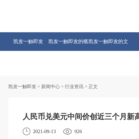
凯发一触即发
凯发一触即发的概
凯发一触即发的文
况
化
凯发一触即发
>
新闻中心
>
行业资讯
> 正文
人民币兑美元中间价创近三个月新
2021-09-13
926