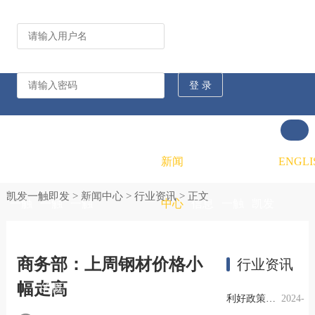
公司动态
行业资讯
凯发
凯发
凯发
新闻
重大
凯发
联系
ENGLI
凯发一触即发
>
新闻中心
>
行业资讯
> 正文
一触
一触
一触
中心
信息
一触
凯发
即发
即发
即发
公开
即发
一触
商务部：上周钢材价格小
行业资讯
幅走高
的概
的文
的招
即发
利好政策提振钢市信心，四季度行业需求或小幅上升
2024-