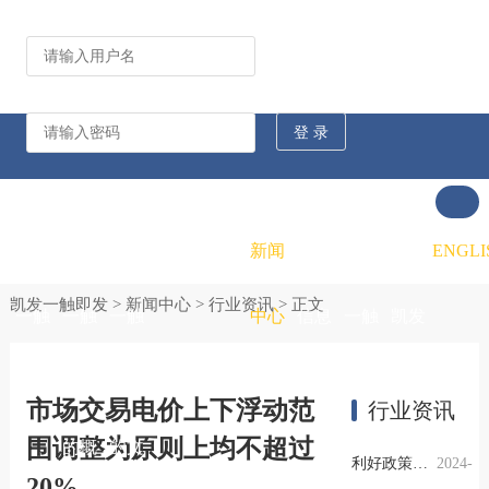
公司动态
行业资讯
凯发
凯发
凯发
新闻
重大
凯发
联系
ENGLI
凯发一触即发
>
新闻中心
>
行业资讯
> 正文
一触
一触
一触
中心
信息
一触
凯发
即发
即发
即发
公开
即发
一触
市场交易电价上下浮动范
行业资讯
围调整为原则上均不超过
的概
的文
的招
即发
利好政策提振钢市信心，四季度行业需求或小幅上升
2024-
20%