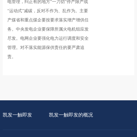
电管理，纠正有的地方“一刀切”停产限产或
“运动式”减碳，反对不作为、乱作为。主要
产煤省和重点煤企要按要求落实增产增供任
务。中央发电企业要保障所属火电机组应发
尽发。电网企业要强化电力运行调度和安全
管理。对不落实能源保供责任的要严肃追
责。
凯发一触即发
凯发一触即发的概况