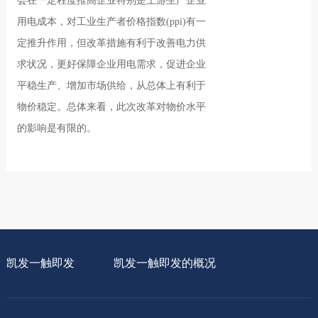
会在一定程度推高企业特别是上游生产企业
用电成本，对工业生产者价格指数(ppi)有一
定推升作用，但改革措施有利于改善电力供
求状况，更好保障企业用电需求，促进企业
平稳生产、增加市场供给，从总体上有利于
物价稳定。总体来看，此次改革对物价水平
的影响是有限的。
凯发一触即发
凯发一触即发的概况