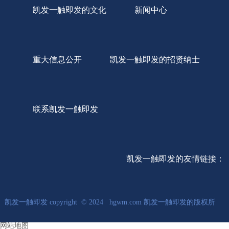
凯发一触即发的文化
新闻中心
重大信息公开
凯发一触即发的招贤纳士
联系凯发一触即发
凯发一触即发的友情链接：
凯发一触即发 copyright © 2024 hgwm.com 凯发一触即发的版权所
网站地图