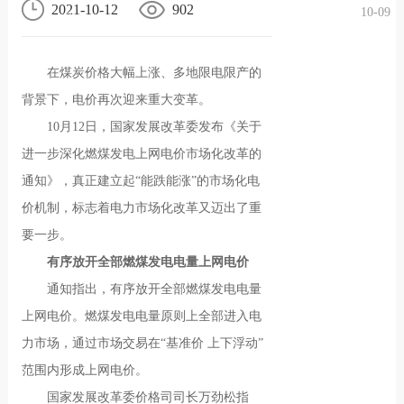
2021-10-12
902
10-09
况
化
贤纳
在煤炭价格大幅上涨、多地限电限产的
士
背景下，电价再次迎来重大变革。
10月12日，国家发展改革委发布《关于
进一步深化燃煤发电上网电价市场化改革的
通知》，真正建立起“能跌能涨”的市场化电
价机制，标志着电力市场化改革又迈出了重
要一步。
有序放开全部燃煤发电电量上网电价
通知指出，有序放开全部燃煤发电电量
上网电价。燃煤发电电量原则上全部进入电
力市场，通过市场交易在“基准价 上下浮动”
范围内形成上网电价。
国家发展改革委价格司司长万劲松指