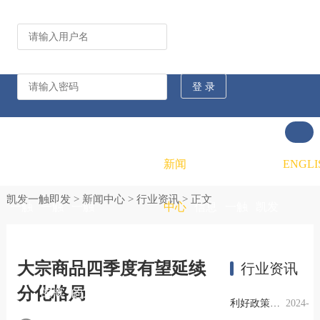
公司动态
行业资讯
凯发
凯发
凯发
新闻
重大
凯发
联系
ENGLI
凯发一触即发
>
新闻中心
>
行业资讯
> 正文
一触
一触
一触
中心
信息
一触
凯发
即发
即发
即发
公开
即发
一触
大宗商品四季度有望延续
行业资讯
分化格局
的概
的文
的招
即发
利好政策提振钢市信心，四季度行业需求或小幅上升
2024-