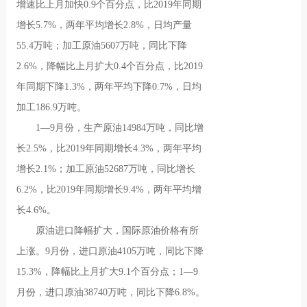
增速比上月加快0.9个百分点，比2019年同期
增长5.7%，两年平均增长2.8%，日均产量
55.4万吨；加工原油5607万吨，同比下降
2.6%，降幅比上月扩大0.4个百分点，比2019
年同期下降1.3%，两年平均下降0.7%，日均
加工186.9万吨。
1—9月份，生产原油14984万吨，同比增
长2.5%，比2019年同期增长4.3%，两年平均
增长2.1%；加工原油52687万吨，同比增长
6.2%，比2019年同期增长9.4%，两年平均增
长4.6%。
原油进口降幅扩大，国际原油价格有所
上涨。9月份，进口原油4105万吨，同比下降
15.3%，降幅比上月扩大9.1个百分点；1—9
月份，进口原油38740万吨，同比下降6.8%。