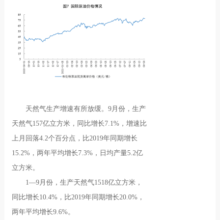
天然气生产增速有所放缓。9月份，生产
天然气157亿立方米，同比增长7.1%，增速比
上月回落4.2个百分点，比2019年同期增长
15.2%，两年平均增长7.3%，日均产量5.2亿
立方米。
1—9月份，生产天然气1518亿立方米，
同比增长10.4%，比2019年同期增长20.0%，
两年平均增长9.6%。