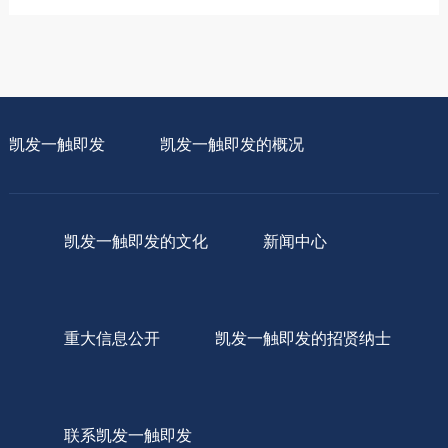
凯发一触即发
凯发一触即发的概况
凯发一触即发的文化
新闻中心
重大信息公开
凯发一触即发的招贤纳士
联系凯发一触即发