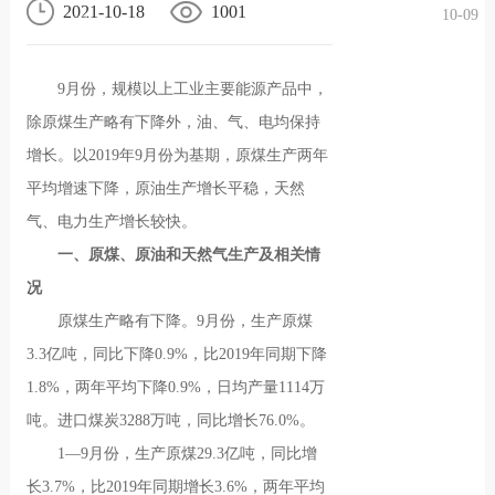
2021-10-18
1001
10-09
况
化
贤纳
9月份，规模以上工业主要能源产品中，
士
除原煤生产略有下降外，油、气、电均保持
增长。以2019年9月份为基期，原煤生产两年
平均增速下降，原油生产增长平稳，天然
气、电力生产增长较快。
一、原煤、原油和天然气生产及相关情
况
原煤生产略有下降。9月份，生产原煤
3.3亿吨，同比下降0.9%，比2019年同期下降
1.8%，两年平均下降0.9%，日均产量1114万
吨。进口煤炭3288万吨，同比增长76.0%。
1—9月份，生产原煤29.3亿吨，同比增
长3.7%，比2019年同期增长3.6%，两年平均