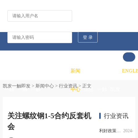
公司动态
行业资讯
凯发
凯发
凯发
新闻
重大
凯发
联系
ENGLI
凯发一触即发
>
新闻中心
>
行业资讯
> 正文
一触
一触
一触
中心
信息
一触
凯发
即发
即发
即发
公开
即发
一触
关注螺纹钢1-5合约反套机
行业资讯
会
的概
的文
的招
即发
利好政策提振钢市信心，四季度行业需求或小幅上升
2024-