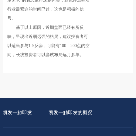
场需求”的表态值得深刻体会，这也许意味着
行业最紧迫的时间已过，这也是积极的信
号。
基于以上原因，近期盘面已经有所反
映，呈现出近弱远强的格局，建议投资者可
以适当参与1-5反套，可能有100—200点的空
间，长线投资者可以尝试布局远月多单。
凯发一触即发
凯发一触即发的概况