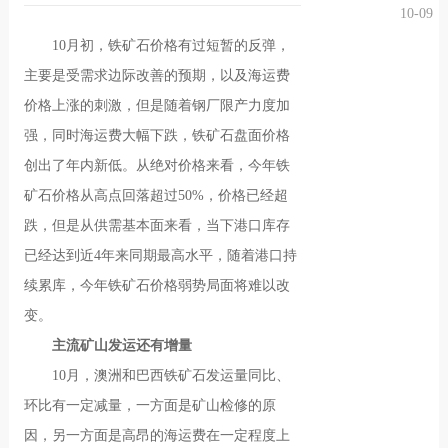
10-09
况
化
贤纳
10月初，铁矿石价格有过短暂的反弹，
主要是受需求边际改善的预期，以及海运费
士
价格上涨的刺激，但是随着钢厂限产力度加
强，同时海运费大幅下跌，铁矿石盘面价格
创出了年内新低。从绝对价格来看，今年铁
矿石价格从高点回落超过50%，价格已经超
跌，但是从供需基本面来看，当下港口库存
已经达到近4年来同期最高水平，随着港口持
续累库，今年铁矿石价格弱势局面将难以改
变。
主流矿山发运还有增量
10月，澳洲和巴西铁矿石发运量同比、
环比有一定减量，一方面是矿山检修的原
因，另一方面是高昂的海运费在一定程度上