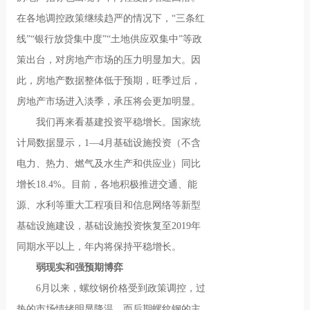
在各地调控政策继续趋严的情况下，“三条红
线”“银行放贷集中度”“土地供应双集中”等政
策出台，对房地产市场的压力明显加大。因
此，房地产数据整体低于预期，旺季过后，
房地产市场进入淡季，承压将会更加明显。
我们再来看基建投资平稳增长。国家统
计局数据显示，1—4月基础设施投资（不含
电力、热力、燃气及水生产和供应业）同比
增长18.4%。目前，各地积极推进交通、能
源、水利等重大工程项目和信息网络等新型
基础设施建设，基础设施投资恢复至2019年
同期水平以上，年内将保持平稳增长。
弱现实和强预期博弈
6月以来，螺纹钢价格受到政策调控，过
热的市场情绪明显降温，而后期螺纹钢的主