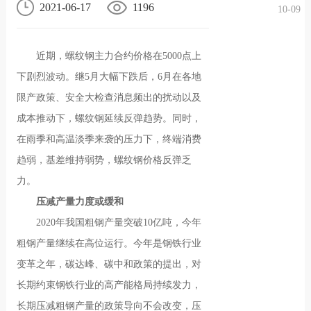
2021-06-17
1196
10-09
况
化
贤纳
近期，螺纹钢主力合约价格在5000点上
士
下剧烈波动。继5月大幅下跌后，6月在各地
限产政策、安全大检查消息频出的扰动以及
成本推动下，螺纹钢延续反弹趋势。同时，
在雨季和高温淡季来袭的压力下，终端消费
趋弱，基差维持弱势，螺纹钢价格反弹乏
力。
压减产量力度或缓和
2020年我国粗钢产量突破10亿吨，今年
粗钢产量继续在高位运行。今年是钢铁行业
变革之年，碳达峰、碳中和政策的提出，对
长期约束钢铁行业的高产能格局持续发力，
长期压减粗钢产量的政策导向不会改变，压