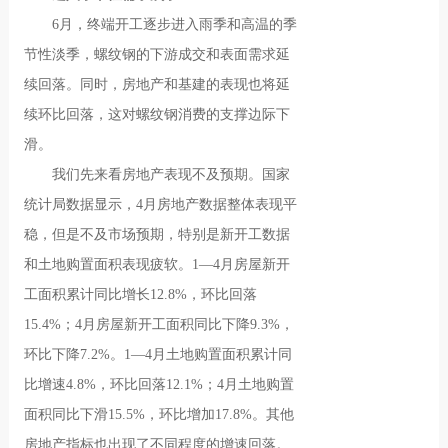
6月，终端开工逐步进入雨季和高温的季
节性淡季，螺纹钢的下游成交和表面需求延
续回落。同时，房地产和基建的表现也将延
续环比回落，这对螺纹钢消费的支撑边际下
滑。
我们先来看房地产表现不及预期。国家
统计局数据显示，4月房地产数据整体表现平
稳，但是不及市场预期，特别是新开工数据
和土地购置面积表现疲软。1—4月房屋新开
工面积累计同比增长12.8%，环比回落
15.4%；4月房屋新开工面积同比下降9.3%，
环比下降7.2%。1—4月土地购置面积累计同
比增速4.8%，环比回落12.1%；4月土地购置
面积同比下滑15.5%，环比增加17.8%。其他
房地产指标也出现了不同程度的增速回落。