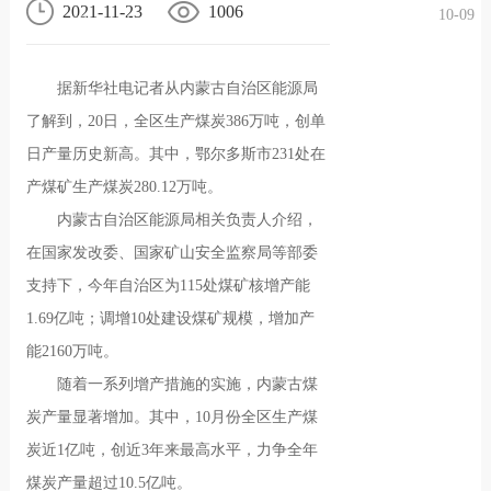
2021-11-23
1006
10-09
况
化
贤纳
据新华社电记者从内蒙古自治区能源局
士
了解到，20日，全区生产煤炭386万吨，创单
日产量历史新高。其中，鄂尔多斯市231处在
产煤矿生产煤炭280.12万吨。
内蒙古自治区能源局相关负责人介绍，
在国家发改委、国家矿山安全监察局等部委
支持下，今年自治区为115处煤矿核增产能
1.69亿吨；调增10处建设煤矿规模，增加产
能2160万吨。
随着一系列增产措施的实施，内蒙古煤
炭产量显著增加。其中，10月份全区生产煤
炭近1亿吨，创近3年来最高水平，力争全年
煤炭产量超过10.5亿吨。