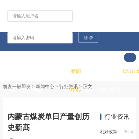
公司动态
行业资讯
凯发
凯发
凯发
新闻
重大
凯发
联系
ENGLI
凯发一触即发
>
新闻中心
>
行业资讯
> 正文
一触
一触
一触
中心
信息
一触
凯发
即发
即发
即发
公开
即发
一触
内蒙古煤炭单日产量创历
行业资讯
史新高
的概
的文
的招
即发
利好政策提振钢市信心，四季度行业需求或小幅上升
2024-