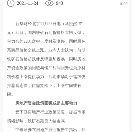
2021-11-24
943
10-09
况
化
贤纳
新华财经北京11月23日电（马悦然 左
士
元）23日，国内铁矿石期货价格大幅反弹，
主力合约2201盘中一度触及涨停，同时黑色
系商品价格全线上涨。业内人士认为，前期
铁矿石价格超跌使反弹更加容易，同时房地
产资金政策的回暖与钢厂利润回升也为原材
料价格上涨提供动力。后期市场对于需求仍
持悲观态度，供需宽松下，上涨空间或有
限。
房地产资金政策回暖或是主要动力
受下游房地产行业政策回暖，提振市场
情绪影响，铁矿石期货大幅走高。
中银证券在房地产行业报告中指出，10