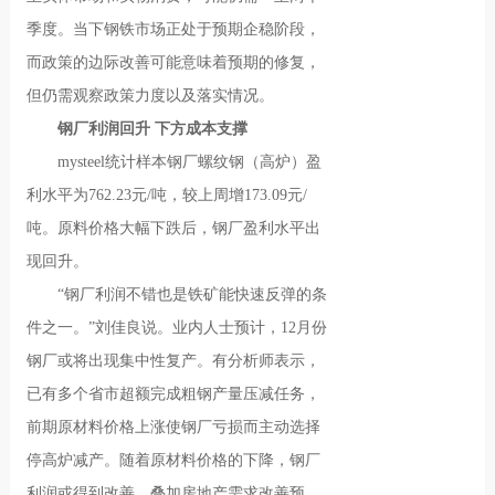
季度。当下钢铁市场正处于预期企稳阶段，
而政策的边际改善可能意味着预期的修复，
但仍需观察政策力度以及落实情况。
钢厂利润回升 下方成本支撑
mysteel统计样本钢厂螺纹钢（高炉）盈
利水平为762.23元/吨，较上周增173.09元/
吨。原料价格大幅下跌后，钢厂盈利水平出
现回升。
“钢厂利润不错也是铁矿能快速反弹的条
件之一。”刘佳良说。业内人士预计，12月份
钢厂或将出现集中性复产。有分析师表示，
已有多个省市超额完成粗钢产量压减任务，
前期原材料价格上涨使钢厂亏损而主动选择
停高炉减产。随着原材料价格的下降，钢厂
利润或得到改善，叠加房地产需求改善预