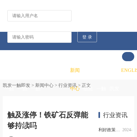
公司动态
行业资讯
凯发
凯发
凯发
新闻
重大
凯发
联系
ENGLI
凯发一触即发
>
新闻中心
>
行业资讯
> 正文
一触
一触
一触
中心
信息
一触
凯发
即发
即发
即发
公开
即发
一触
触及涨停！铁矿石反弹能
行业资讯
够持续吗
的概
的文
的招
即发
利好政策提振钢市信心，四季度行业需求或小幅上升
2024-