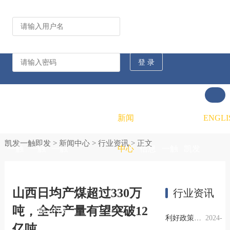
公司动态
行业资讯
凯发
凯发
凯发
新闻
重大
凯发
联系
ENGLI
凯发一触即发
>
新闻中心
>
行业资讯
> 正文
一触
一触
一触
中心
信息
一触
凯发
即发
即发
即发
公开
即发
一触
山西日均产煤超过330万
行业资讯
吨，全年产量有望突破12
的概
的文
的招
即发
利好政策提振钢市信心，四季度行业需求或小幅上升
2024-
亿吨