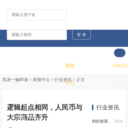
公司动态
行业资讯
凯发
凯发
凯发
新闻
重大
凯发
联系
ENGLI
凯发一触即发
>
新闻中心
>
行业资讯
> 正文
一触
一触
一触
中心
信息
一触
凯发
即发
即发
即发
公开
即发
一触
逻辑起点相同，人民币与
行业资讯
大宗商品齐升
的概
的文
的招
即发
利好政策提振钢市信心，四季度行业需求或小幅上升
2024-