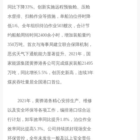
同比下降33%。创新实施远程预验舱、压舱
水督排、扫舱作业等措施，单船泊位停时降
低1/6。全年组织待泊作业503艘次，合计节
约船舶周转时间2400余小时，增加装船量约
350万吨。首次与海事局建立联合保障机制，
恶劣天气下通航能力显著提升。2021年，国
家能源集团黄骅港务公司完成煤炭装船21495
万吨，同比增长5.5%，创历史新高，连续3年
煤炭吞吐量居全国港口首位。
2021年，黄骅港务精心安排生产、维修
以及安全环保等各项工作，编排港口综合运
行计划，卸车效率同比提升1.8%，泊位作业
效率同比提高5.3%。公司持续抓好现场安全
环保管控，全年未发生一般及以上安全责任