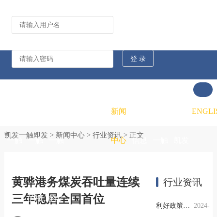
公司动态
行业资讯
凯发
凯发
凯发
新闻
重大
凯发
联系
ENGLI
凯发一触即发
>
新闻中心
>
行业资讯
> 正文
一触
一触
一触
中心
信息
一触
凯发
即发
即发
即发
公开
即发
一触
黄骅港务煤炭吞吐量连续
行业资讯
三年稳居全国首位
的概
的文
的招
即发
利好政策提振钢市信心，四季度行业需求或小幅上升
2024-