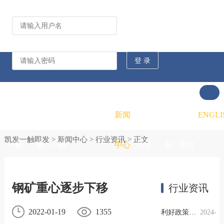
公司动态
行业资讯
凯发
凯发
凯发
新闻
重大
凯发
联系
ENGLI
凯发一触即发
>
新闻中心
>
行业资讯
> 正文
一触
一触
一触
中心
信息
一触
凯发
即发
即发
即发
公开
即发
一触
钢矿重心逐步下移
行业资讯
的概
的文
的招
即发
2022-01-19
1355
利好政策提振钢市信心，四季度行业需求或小幅上升
2024-