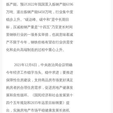
炼产能。预计2022年我国置入炼钢产能6196
万吨、退出炼钢产能6450万吨，行业集中度
稳步上升。“碳达峰、碳中和”是中长期目
标，压减粗钢产量是“十四五”乃至更长时间
里钢铁行业的一项务实举措，也就意味着减
产不限于今年，钢铁价格有望在行业供需变
化和走向高端制造的过程中重心上升。
2021年12月6日，中央政治局会议明确
今年经济工作稳字当头、稳中求进；要推进
保障性住房建设，支持商品房市场更好满足
购房者的合理住房需求，促进房地产健康发
展和良性循环。《国民经济和社会发展第十
四个五年规划和2035年远景目标纲要》提
出，实施房地产市场平稳健康发展长效机