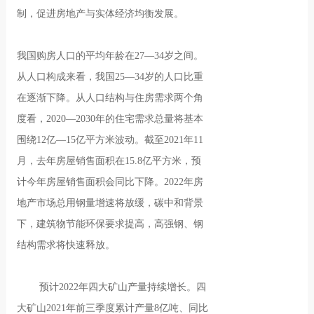
制，促进房地产与实体经济均衡发展。
我国购房人口的平均年龄在27—34岁之间。
从人口构成来看，我国25—34岁的人口比重
在逐渐下降。从人口结构与住房需求两个角
度看，2020—2030年的住宅需求总量将基本
围绕12亿—15亿平方米波动。截至2021年11
月，去年房屋销售面积在15.8亿平方米，预
计今年房屋销售面积会同比下降。2022年房
地产市场总用钢量增速将放缓，碳中和背景
下，建筑物节能环保要求提高，高强钢、钢
结构需求将快速释放。
预计2022年四大矿山产量持续增长。四
大矿山2021年前三季度累计产量8亿吨、同比