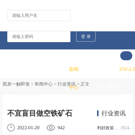
公司动态
行业资讯
凯发
凯发
凯发
新闻
重大
凯发
联系
ENGLI
凯发一触即发
>
新闻中心
>
行业资讯
> 正文
一触
一触
一触
中心
信息
一触
凯发
即发
即发
即发
公开
即发
一触
不宜盲目做空铁矿石
行业资讯
的概
的文
的招
即发
2022-01-20
942
利好政策提振钢市信心，四季度行业需求或小幅上升
2024-