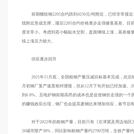
前期螺纹钢2205合约跌到4250元/吨附近，已经非常
线附近形成支撑，随后2205合约价格逐步走强修复基差。目前盘
度非常小。考虑到若小幅贴水交割，盘面继续上涨，基差修
续上涨压力较大。
供应逐步回升
2021年11月底，全国粗钢产量压减目标基本完成，此后钢
月初钢厂复产速度相对缓慢，但从12月下旬开始已经加速。202
到6.8%。且电炉钢前期高昂的成本也是促使钢价走强的一个
的赚钱效应出现，钢厂也会提高废钢比来增加供应，春节后
对于2022年的粗钢产量，目前只有《京津冀及周边地区202
26城市限产30%，同比影响粗钢产量约2700万吨，生铁产量