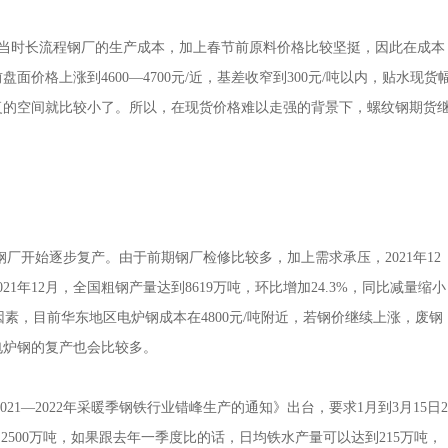
接近当时长流程钢厂的生产成本，加上春节前原料价格比较坚挺，因此在成本
面价格上涨到4600—4700元/近，基差收窄到300元/吨以内，贴水现货
复的空间就比较小了。所以，在现货价格难以走强的背景下，螺纹钢期货
厂开始逐步复产。由于前期钢厂检修比较多，加上需求承压，2021年12
1年12月，全国粗钢产量达到8619万吨，环比增加24.3%，同比减量缩小
因素，目前华东地区电炉钢成本在4800元/吨附近，若钢价继续上涨，废钢
电炉钢的复产也会比较多。
1—2022年采暖季钢铁行业错峰生产的通知》出台，要求1月到3月15日2
约2500万吨，如果跟去年一季度比的话，日均铁水产量可以达到215万吨，