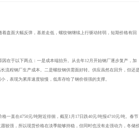
着盘面大幅反弹，基差走低，螺纹钢继续上行驱动转弱，短期价格有回
因在于以下两点：一是成本端抬升。从去年12月开始钢厂逐步复产，加
高长流程钢厂生产成本。二是螺纹钢供需面好转。供应虽然在回升，但还
缩小，表现为累库速度较慢，低库存给了钢价很强的支撑。
4750元/吨附近徘徊，截至1月17日跌40元/吨报4710元/吨。春节
意愿较强，所以现货价格在淡季能够持稳，但同时也没有走强动力，冬储