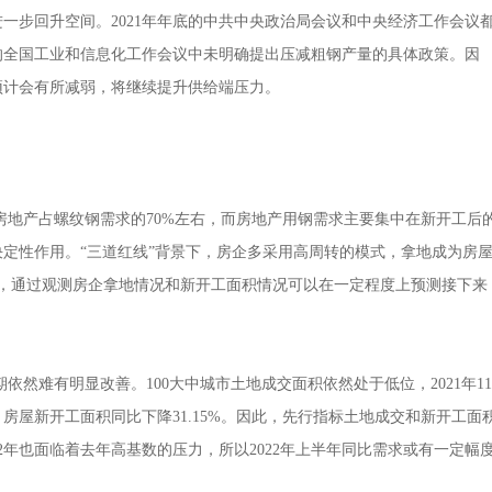
一步回升空间。2021年年底的中共中央政治局会议和中央经济工作会议
日召开的全国工业和信息化工作会议中未明确提出压减粗钢产量的具体政策。因
预计会有所减弱，将继续提升供给端压力。
产占螺纹钢需求的70%左右，而房地产用钢需求主要集中在新开工后
决定性作用。“三道红线”背景下，房企多采用高周转的模式，拿地成为房
，通过观测房企拿地情况和新开工面积情况可以在一定程度上预测接下来
难有明显改善。100大中城市土地成交面积依然处于低位，2021年11
月房屋新开工面积同比下降31.15%。因此，先行指标土地成交和新开工面
2年也面临着去年高基数的压力，所以2022年上半年同比需求或有一定幅