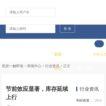
公司动态
行业资讯
凯发
凯发
凯发
新闻
重大
凯发
联系
ENGLI
凯发一触即发
>
新闻中心
>
行业资讯
> 正文
一触
一触
一触
中心
信息
一触
凯发
即发
即发
即发
公开
即发
一触
节前效应显著，库存延续
行业资讯
上行
的概
的文
的招
即发
利好政策提振钢市信心，四季度行业需求或小幅上升
2024-