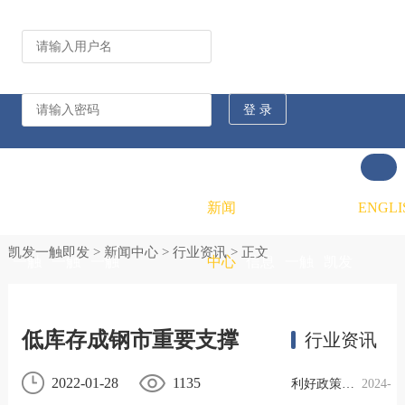
公司动态
行业资讯
凯发
凯发
凯发
新闻
重大
凯发
联系
ENGLI
凯发一触即发
>
新闻中心
>
行业资讯
> 正文
一触
一触
一触
中心
信息
一触
凯发
即发
即发
即发
公开
即发
一触
低库存成钢市重要支撑
行业资讯
的概
的文
的招
即发
2022-01-28
1135
利好政策提振钢市信心，四季度行业需求或小幅上升
2024-