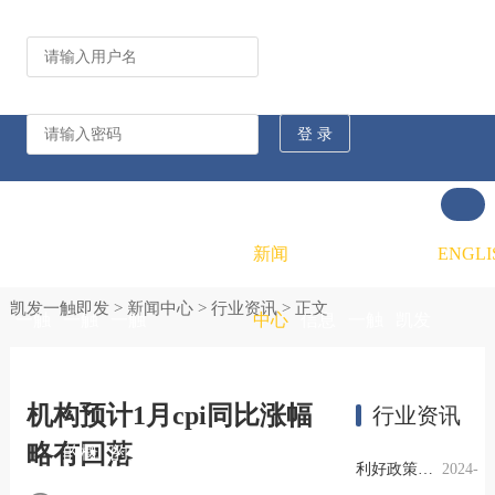
公司动态
行业资讯
凯发
凯发
凯发
新闻
重大
凯发
联系
ENGLI
凯发一触即发
>
新闻中心
>
行业资讯
> 正文
一触
一触
一触
中心
信息
一触
凯发
即发
即发
即发
公开
即发
一触
机构预计1月cpi同比涨幅
行业资讯
略有回落
的概
的文
的招
即发
利好政策提振钢市信心，四季度行业需求或小幅上升
2024-