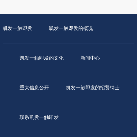
凯发一触即发
凯发一触即发的概况
凯发一触即发的文化
新闻中心
重大信息公开
凯发一触即发的招贤纳士
联系凯发一触即发