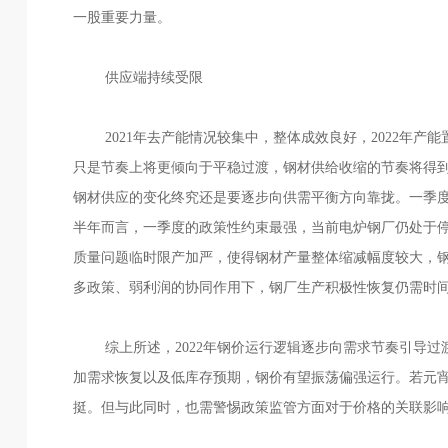
一股重要力量。
供应端持续受限
2021年去产能情况较集中，整体成效良好，2022年产
只是节奏上将更倾向于平稳过渡，钢材供给收缩的节奏将得
钢材供应的变化终究还是要逐步向供需平衡方向靠拢。一季
半年而言，一季度的政策性约束最强，当前电炉钢厂仍处于
质量问题临时限产加严，使得钢材产量整体缩减幅度较大，
多政策、弱利润的协同作用下，钢厂生产积极性恢复仍需时
综上所述，2022年钢价运行逻辑逐步向需求节奏引导过
加需求恢复以及低库存预期，钢价有望振荡偏强运行。若元
挺。但与此同时，也需警惕政策监管方面对于价格的关联影