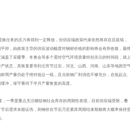
能置换任务的压力将得到一定释放，但供应端政策约束依然将存在且延续，
到平抑，由政策主导的供应波动幅度对钢材价格的影响将会有所收敛，最
度涵盖了采暖季、冬奥会等多个需对空气环境质量特别关注的时间段，就
停产状态，其恢复要等到元宵节过后，河北、山西、河南、山东等地因空
钢材周产量仍处于绝对低位一线，且当前钢厂利润也不够充分，在低起点
间缓冲，保守看待下半月产量恢复的高度。
渡，一季度重点关注螺纹钢社会库存的周期性表现，目前供应端受限，叠
宵节后需求未能证伪，则钢价在节后乃至累库周期结束期都将大概率保持
响。