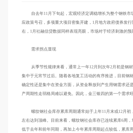
自去年11月下旬起，宏观经济定调稳增长为整个钢铁市场
应政策号召，多项重大项目密集开建，1月地方政府债券发行
右，1月社融信贷数据同样表现亮眼，市场对于经济刺激的预
需求拐点显现
从季节性规律来看，通常上一年12月到次年2月初是钢材
集中于元宵节过后。随着各地复工活动的有序推进，目前钢
确定性还是集中在资金方面，从资金释放到产生用钢需求还
产周期性走弱格局难以避免。因此，金三银四的第一个需求
螺纹钢社会库存累库周期通常始于上年11月末或12月初，
左右达到顶峰。目前来看，螺纹钢社会库存已连续累库6周，增
低于去年和前年同期，再加上今年累库周期起点较低，累库