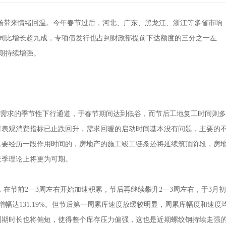
带来情绪回温。今年春节过后，河北、广东、黑龙江、浙江等多省市响
同比增长超九成，专项债发行也占到财政部提前下达额度的三分之一左
期持续增强。
需求的季节性下行通道，于春节期间达到低谷，而节后工地复工时间则多
材表观消费指标已止跌回升，需求回暖的启动时间基本没有问题，主要的
是要经历一段作用时间的，房地产的施工竣工链条还将延续筑顶阶段，房
旺季理论上将更为可期。
在节前2—3周左右开始加速积累，节后再继续攀升2—3周左右，于3月初
幅达131.19%。但节后第一周累库速度放缓较明显，周累库幅度和速度
周期时长也将偏短，使得整个库存压力偏强，这也是近期螺纹钢持续走强