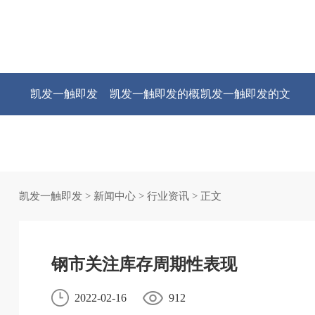
凯发一触即发
凯发一触即发的概
凯发一触即发的文
况
化
凯发一触即发
>
新闻中心
>
行业资讯
> 正文
钢市关注库存周期性表现
2022-02-16
912