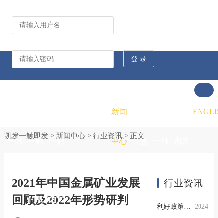
公司动态
行业资讯
凯发
凯发
凯发
新闻
重大
凯发
联系
ENGLI
凯发一触即发
>
新闻中心
>
行业资讯
> 正文
一触
一触
一触
中心
信息
一触
凯发
即发
即发
即发
公开
即发
一触
2021年中国金属矿业发展
行业资讯
回顾及2022年形势研判
的概
的文
的招
即发
利好政策提振钢市信心，四季度行业需求或小幅上升
2024-