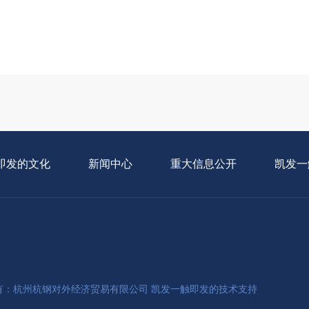
即发的文化
新闻中心
重大信息公开
凯发一
即发的版权所有：杭州杭钢对外经济贸易有限公司 凯发一触即发的技术支持