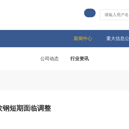
新闻中心
重大信息
公司动态
行业资讯
纹钢短期面临调整