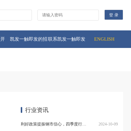
公开
凯发一触即发的招
联系凯发一触即发
ENGLISH
贤纳士
行业资讯
利好政策提振钢市信心，四季度行业需求或小幅上升
2024-10-09