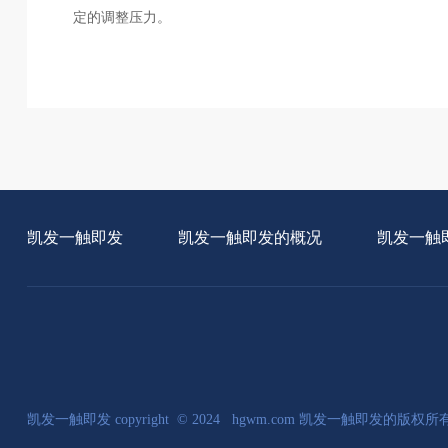
定的调整压力。
凯发一触即发
凯发一触即发的概况
凯发一触
凯发一触即发 copyright © 2024 hgwm.com 凯发一触