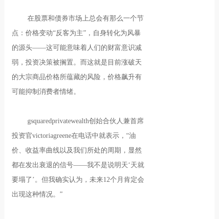
在股票和债券市场上总会有那么一个节
点：价格变动“反客为主”，自身转化为风暴
的源头——这可能意味着人们的财富意识减
弱，投资决策被搁置。而这就是目前涨破天
的大宗商品价格所蕴藏的风险，价格飙升有
可能抑制消费者情绪。
gsquaredprivatewealth创始合伙人兼首席
投资官victoriagreene在电话中就表示，“油
价、收益率曲线以及我们所处的周期，显然
都在发出衰退的信号——我不是说明天‘天就
要塌了’。但我确实认为，未来12个月肯定会
出现这种情况。”