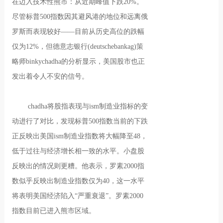
在迈入技术性熊市：从近期峰值下跌20%。
尽管标普500指数因其避风港的地位和远离俄
罗斯而表现较好——目前从历史高位的跌幅
仅为12%，但德意志银行(deutschebankag)策
略师binkychadha的分析显示，美国股市也正
发出着令人不安的信号。
chadha将股指表现与ism制造业指标的变
动进行了对比，发现标普500指数当前的下跌
正反映出美国ism制造业指数将大幅降至48，
低于过往与经济增长相一致的水平。小盘股
反映出的情况则更糟。他表示，罗素2000指
数似乎反映出制造业指数仅为40，这一水平
将表明美国经济陷入“严重衰退”。罗素2000
指数目前已进入熊市区域。