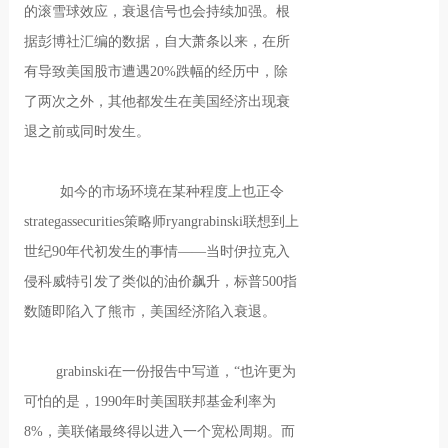
的滚雪球效应，衰退信号也会持续加强。根
据彭博社汇编的数据，自大萧条以来，在所
有导致美国股市遭遇20%跌幅的经历中，除
了两次之外，其他都发生在美国经济出现衰
退之前或同时发生。
如今的市场环境在某种程度上也正令
strategassecurities策略师ryangrabinski联想到上
世纪90年代初发生的事情——当时伊拉克入
侵科威特引发了类似的油价飙升，标普500指
数随即陷入了熊市，美国经济陷入衰退。
grabinski在一份报告中写道，“也许更为
可怕的是，1990年时美国联邦基金利率为
8%，美联储最终得以进入一个宽松周期。而