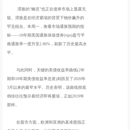
滞胀的“幽灵”也正在债券市场上显露无
疑。滞胀是在经济紧缩的背景下物价飙升的
罕见组合。本周一，衡量市场通胀预期的指
标——10年期美国通胀保值债券(tips)盈亏平
衡通胀率一度升至2.86%，刷新了历史最高水
平。
与此同时，关键的美债收益率曲线(2年
期和10年期美债收益率息差)则跌至了2020年
3月以来的最窄水平。历史表明，该曲线彻底
倒挂往往预示着经济即将萎缩，正如2019年
那样。
在股市方面，欧洲和亚洲的基准股指正