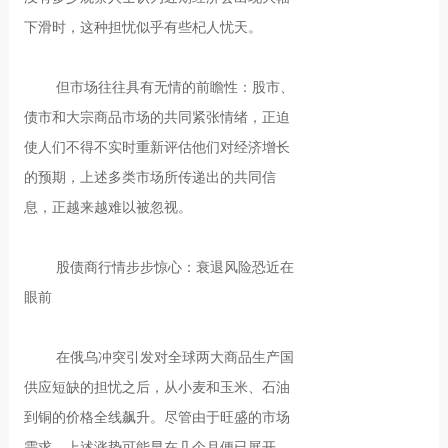
下滑时，这种担忧似乎有些杞人忧天。
但市场往往具有无情的前瞻性：股市、
债市和大宗商品市场的共同紧张情绪，正迫
使人们不得不实时重新评估他们对经济增长
的预期，上述多类市场所传递出的共同信
息，正越来越难以被忽视。
股债商行情步步惊心：衰退风险恐近在
眼前
在俄乌冲突引发对全球两大商品生产国
供应短缺的担忧之后，从小麦和玉米、石油
到铜的价格全线飙升。尽管由于旺盛的市场
需求，上述涨势可能早在几个月便已展开，