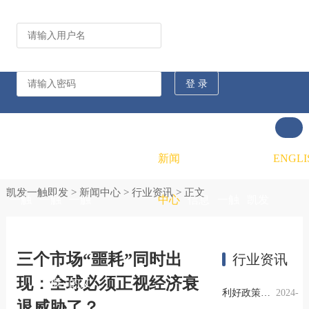
公司动态
行业资讯
凯发
凯发
凯发
新闻
重大
凯发
联系
ENGLI
凯发一触即发
>
新闻中心
>
行业资讯
> 正文
一触
一触
一触
中心
信息
一触
凯发
即发
即发
即发
公开
即发
一触
三个市场“噩耗”同时出
行业资讯
现：全球必须正视经济衰
的概
的文
的招
即发
利好政策提振钢市信心，四季度行业需求或小幅上升
2024-
退威胁了？