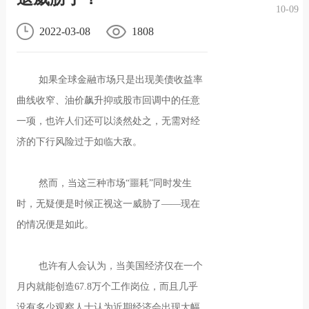
10-09
况
化
贤纳
2022-03-08
1808
士
如果全球金融市场只是出现美债收益率
曲线收窄、油价飙升抑或股市回调中的任意
一项，也许人们还可以淡然处之，无需对经
济的下行风险过于如临大敌。
然而，当这三种市场“噩耗”同时发生
时，无疑便是时候正视这一威胁了——现在
的情况便是如此。
也许有人会认为，当美国经济仅在一个
月内就能创造67.8万个工作岗位，而且几乎
没有多少观察人士认为近期经济会出现大幅