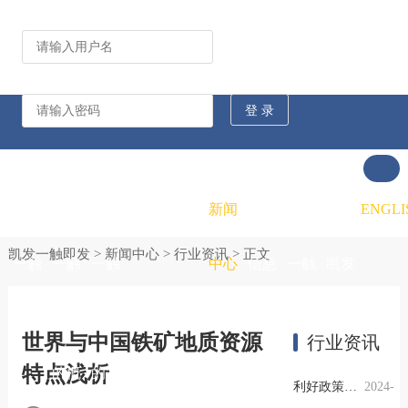
公司动态
行业资讯
凯发
凯发
凯发
新闻
重大
凯发
联系
ENGLI
凯发一触即发
>
新闻中心
>
行业资讯
> 正文
一触
一触
一触
中心
信息
一触
凯发
即发
即发
即发
公开
即发
一触
世界与中国铁矿地质资源
行业资讯
特点浅析
的概
的文
的招
即发
利好政策提振钢市信心，四季度行业需求或小幅上升
2024-