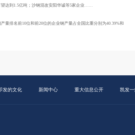
达到1.5亿吨；沙钢混改安阳华诚等5家企业……
产量排名前10位和前20位的企业钢产量占全国比重分别为40.39%和
即发的文化
新闻中心
重大信息公开
凯发一