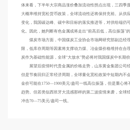
体来看，下半年大宗商品涨价叠加流动性拐点出现，三四季
大概率维持宽松货币政策，全球流动性还将保持充裕。从供
变化，我国碳达峰、碳中和目标的落实推进等，对供给端仍
化。因此，她判断有色金属或将走出“前高后低，高位振荡”
煤炭市场方面，中国煤炭工业协会市场网研究部副总经理
限，低库存周期等因素将支撑动力煤、冶金煤价格维持在合
炭作为基础性能源，全球“大放水”势必将对我国煤炭中长期
展望后疫情时代贵金属的价格走势，山东黄金集团公司经
但是节奏回归正常经济周期，全球量化宽松政策中短期内不
金价可能在1750—1900美元/盎司一线高位振荡，但是重心
趋势。但若类似西班牙大流感那样的第二波疫情来袭，全球经济
冲击70—75美元/盎司一线。