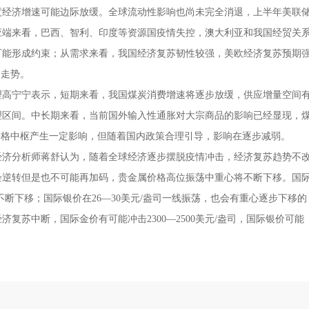
度经济增速可能边际放缓。全球流动性影响也尚未完全消退，上半年美联
应端来看，巴西、智利、印度等资源国疫情失控，澳大利亚和我国经贸关
可能形成约束；从需求来看，我国经济复苏韧性较强，美欧经济复苏预期
的走势。
高宁宁表示，短期来看，我国煤炭消费增速将逐步放缓，供应增量空间
理区间。中长期来看，当前国外输入性通胀对大宗商品的影响已经显现，
价格中枢产生一定影响，但随着国内政策合理引导，影响在逐步减弱。
济分析师蒋舒认为，随着全球经济逐步摆脱疫情冲击，经济复苏趋势不
会逆转但是也不可能再加码，贵金属价格高位振荡中重心将不断下移。国
将不断下移；国际银价在26—30美元/盎司一线振荡，也会有重心逐步下移的
复苏中断，国际金价有可能冲击2300—2500美元/盎司，国际银价可能