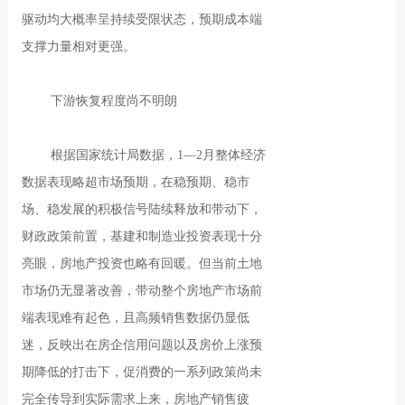
驱动均大概率呈持续受限状态，预期成本端
支撑力量相对更强。
下游恢复程度尚不明朗
根据国家统计局数据，1—2月整体经济
数据表现略超市场预期，在稳预期、稳市
场、稳发展的积极信号陆续释放和带动下，
财政政策前置，基建和制造业投资表现十分
亮眼，房地产投资也略有回暖。但当前土地
市场仍无显著改善，带动整个房地产市场前
端表现难有起色，且高频销售数据仍显低
迷，反映出在房企信用问题以及房价上涨预
期降低的打击下，促消费的一系列政策尚未
完全传导到实际需求上来，房地产销售疲