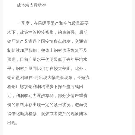
成本端支撑犹存
一季度，在采暖季限产和空气质量高要
求下，政策性管控较密集，约束较强。后期
钢厂复产又遭遇全国疫情多点散发，交通管
制陆续加严影响，整体上钢材供应恢复不及
预期，目前产量水平仍明显低于去年平均水
平，钢材产量同比仍存在较大差距。此外，
钢企盈利率在3月出现大幅走低现象，长短流
程钢厂螺纹钢利润均逐步下探至盈亏线附
近，利润驱动力逐步减弱，部分疫情严重省
份的原料库存出现一定的紧张状况，进而使
得借此顺势检修、焖炉或者减产的现象陆续
出现。