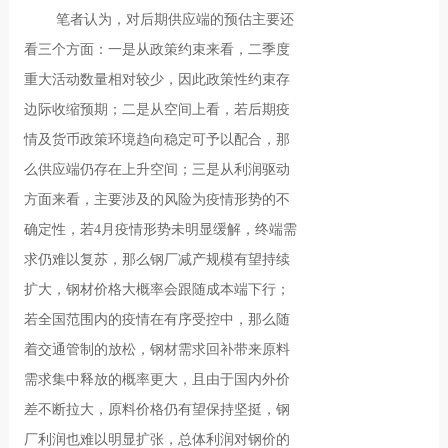
笔者认为，对后期供应端的预估主要还
看三个方面：一是从政策约束来看，二季度
重大活动数量相对较少，因此政策性约束存
边际收缩预期；二是从空间上看，若后期疫
情及货币政策环境趋向稳定可予以配合，那
么供应端仍存在上升空间；三是从利润驱动
方面来看，主要涉及的风险为疫情形势的不
确定性，若4月疫情形势未明显缓解，终端需
求仍难以复苏，那么钢厂减产规模有望持续
扩大，钢材价格大概率会跟随成本端下行；
若全国范围内的疫情在有序受控中，那么随
着交通管制的放松，钢材需求回补带来原料
需求集中释放的概率更大，且由于国内外价
差不断拉大，原料价格仍有望保持坚挺，钢
厂利润也难以明显扩张，总体利润对钢价的