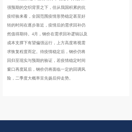
强预期的交织背景之下，但从我国积累的抗
疫经验来看，全国范围疫情形势稳定甚至好
转的时间在逐步靠近，疫情后的需求回补仍
然值得期待。4月，钢价在需求回补逻辑以及
成本支撑下有望偏强运行，上方高度将视需
求恢复程度而定。待疫情稳定后，钢价仍将
回归至现实与预期的验证，若疫情稳定时间
窗口再度延后，钢价仍将面临一定的回调风
险，二季度大概率呈先扬后抑走势。