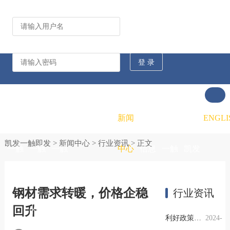
公司动态
行业资讯
凯发
凯发
凯发
新闻
重大
凯发
联系
ENGLI
凯发一触即发
>
新闻中心
>
行业资讯
> 正文
一触
一触
一触
中心
信息
一触
凯发
即发
即发
即发
公开
即发
一触
钢材需求转暖，价格企稳
行业资讯
回升
的概
的文
的招
即发
利好政策提振钢市信心，四季度行业需求或小幅上升
2024-