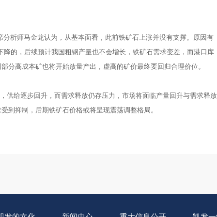
席分析师马金龙认为，从基本面看，此前铁矿石上涨并没有支撑。原因有
是下降的，后续预计我国粗钢产量也不会增长，铁矿石需求变差，而港口库
国部分高成本矿也将开始放量产出，虚高的矿价最终要回归合理价位。
现，供给逐步回升，而需求释放仍存压力，市场将面临产量回升与需求释放
求受到抑制，后期铁矿石价格或将呈现震荡调整格局。
即发的文化
新闻中心
重大信息公开
凯发一