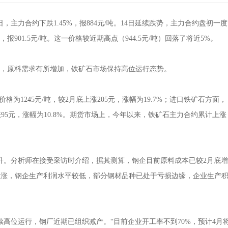
力合约下跌1.45%，报884元/吨。14日延续跌势，主力合约盘初一度
报901.5元/吨。这一价格较近期高点（944.5元/吨）回落了将近5%。
升，原料需求有所增加，铁矿石市场保持高位运行态势。
格为1245元/吨，较2月底上涨205元，涨幅为19.7%；进口铁矿石方面，
上涨95元，涨幅为10.8%。期货市场上，今年以来，铁矿石主力合约累计上涨
升。分析师在接受采访时介绍，据其测算，钢企目前原料成本已较2月底增
持续上涨，钢企生产利润水平较低，部分钢材品种已处于亏损边缘，企业生产
高位运行，钢厂近期已组织减产。“目前企业开工率不到70%，预计4月