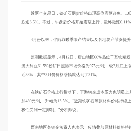
近两个交易日，铁矿石期货价格出现高位震荡迹象。13日，主
跌逾3.5%。不过，午盘后价格开始震荡上行，最终微涨0.11%，
3月份以来，伴随取暖季限产结束以及各地复产节奏提
监测数据显示，4月12日，唐山地区66%品位干基铁精粉价
澳大利亚61.5%粉矿日照港市场价格为975元/吨，较2月底
近33%，其中3月份价格涨幅就达到了31%。
在铁矿石价格上行带动下，下游钢企成本压力也明显上
加489元/吨，升幅为13.5%。“近期铁矿石等原材料价格
极性受到一定抑制。”分析师说。
西南地区某钢企负责人也表示，疫情叠加原材料价格持续