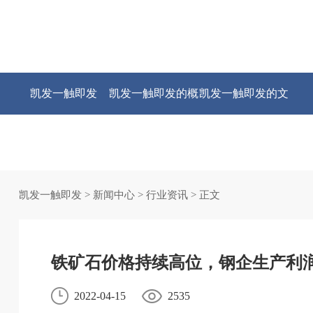
凯发一触即发
凯发一触即发的概
凯发一触即发的文
况
化
凯发一触即发
>
新闻中心
>
行业资讯
> 正文
铁矿石价格持续高位，钢企生产利
2022-04-15
2535