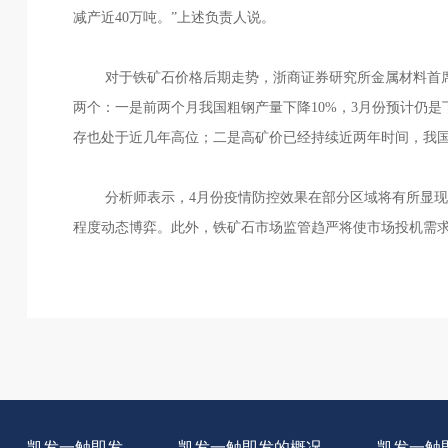
减产近40万吨。”上述负责人说。
对于铁矿石价格后期走势，浙商证券研究所金属材料首
两个：一是前两个月我国粗钢产量下降10%，3月份预计仍
存也处于近几年高位；二是高矿价已经持续近两年时间，我
分析师表示，4月份疫情防控效果在部分区域将有所显
程度动态博弈。此外，铁矿石市场监管趋严将使市场投机需
凯发一触即发
凯发一触即发的概况
凯发一触