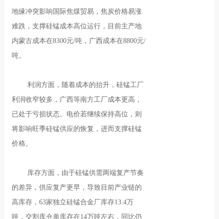
地缘冲突影响国际焦煤贸易，焦炭价格易涨
难跌，支撑硅锰成本高位运行，目前主产地
内蒙古成本在8300元/吨，广西成本在8800元/
吨。
利润方面，随着成本的抬升，硅锰工厂
利润收窄较多，广西等南方工厂成本更高，
已处于亏损状态。电价若继续保持高位，则
将影响旺季硅锰供应的恢复，进而支撑硅锰
价格。
库存方面，由于硅锰供需两端复产节奏
的差异，供应复产更早，导致目前产业链的
高库存，63家独立硅锰合金厂库存13.4万
吨，交割库仓单库存在14万吨左右，同比仍