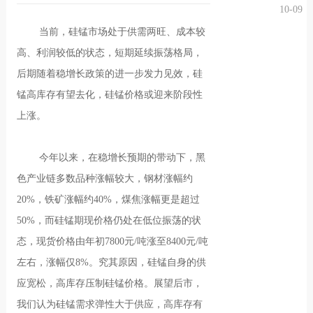
10-09
况
化
贤纳
当前，硅锰市场处于供需两旺、成本较
高、利润较低的状态，短期延续振荡格局，
士
后期随着稳增长政策的进一步发力见效，硅
锰高库存有望去化，硅锰价格或迎来阶段性
上涨。
今年以来，在稳增长预期的带动下，黑
色产业链多数品种涨幅较大，钢材涨幅约
20%，铁矿涨幅约40%，煤焦涨幅更是超过
50%，而硅锰期现价格仍处在低位振荡的状
态，现货价格由年初7800元/吨涨至8400元/吨
左右，涨幅仅8%。究其原因，硅锰自身的供
应宽松，高库存压制硅锰价格。展望后市，
我们认为硅锰需求弹性大于供应，高库存有