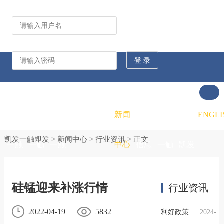
公司动态
行业资讯
凯发
凯发
凯发
新闻
重大
凯发
联系
ENGLI
凯发一触即发
>
新闻中心
>
行业资讯
> 正文
一触
一触
一触
中心
信息
一触
凯发
即发
即发
即发
公开
即发
一触
硅锰迎来补涨行情
行业资讯
的概
的文
的招
即发
2022-04-19
5832
利好政策提振钢市信心，四季度行业需求或小幅上升
2024-