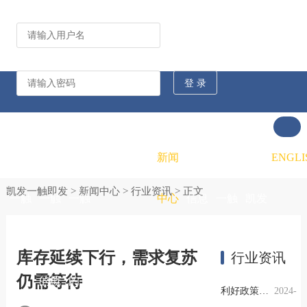
公司动态
行业资讯
凯发
凯发
凯发
新闻
重大
凯发
联系
ENGLI
凯发一触即发
>
新闻中心
>
行业资讯
> 正文
一触
一触
一触
中心
信息
一触
凯发
即发
即发
即发
公开
即发
一触
库存延续下行，需求复苏
行业资讯
仍需等待
的概
的文
的招
即发
利好政策提振钢市信心，四季度行业需求或小幅上升
2024-