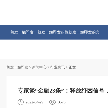
凯发一触即发
凯发一触即发的概
凯发一触即发的文
况
化
凯发一触即发
>
新闻中心
>
行业资讯
> 正文
专家谈“金融23条”：释放纾困信号
2022-04-29
3573