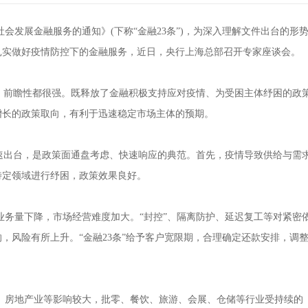
展金融服务的通知》(下称“金融23条”)，为深入理解文件出台的形
扎实做好疫情防控下的金融服务，近日，央行上海总部召开专家座谈会。
性、前瞻性都很强。既释放了金融积极支持应对疫情、为受困主体纾困的政
增长的政策取向，有利于迅速稳定市场主体的预期。
迅速出台，是政策面通盘考虑、快速响应的典范。首先，疫情导致供给与需
特定领域进行纾困，政策效果良好。
业务量下降，市场经营难度加大。“封控”、隔离防护、延迟复工等对紧密
，风险有所上升。“金融23条”给予客户宽限期，合理确定还款安排，调
、房地产业等影响较大，批零、餐饮、旅游、会展、仓储等行业受持续的