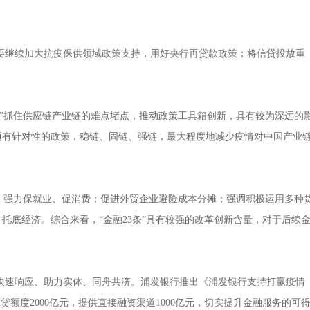
要继续加大抗疫保供领域政策支持，用好央行再贷款政策；将信贷投放重
条”抓住供应链产业链的难点堵点，推动政策工具箱创新，具有较为深远的
项有针对性的政策，稳链、固链、强链，最大程度地减少疫情对中国产业
，强力保就业、促消费；促进外贸企业避险成本分摊；强调积极运用多种
托底经济。综合来看，“金融23条”具有较强的改革创新含量，对于后续
速响应、助力实体、同舟共济。浦发银行推出《浦发银行支持打赢疫情
额度2000亿元，提供直接融资渠道1000亿元，切实提升金融服务的可