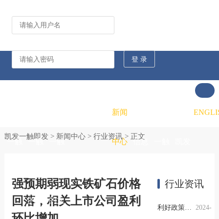
公司动态
行业资讯
凯发
凯发
凯发
新闻
重大
凯发
联系
ENGLI
凯发一触即发
>
新闻中心
>
行业资讯
> 正文
一触
一触
一触
中心
信息
一触
凯发
即发
即发
即发
公开
即发
一触
强预期弱现实铁矿石价格
行业资讯
回落，相关上市公司盈利
的概
的文
的招
即发
利好政策提振钢市信心，四季度行业需求或小幅上升
2024-
环比增加