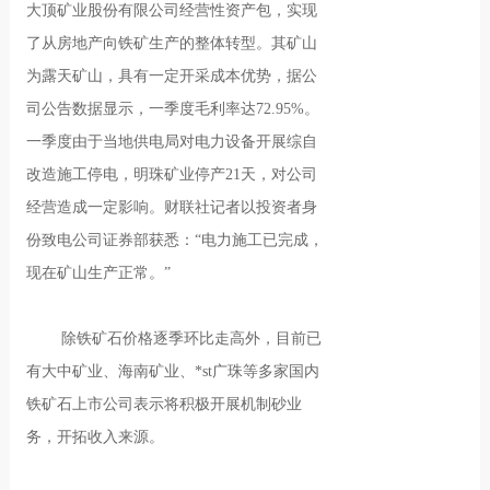
大顶矿业股份有限公司经营性资产包，实现
了从房地产向铁矿生产的整体转型。其矿山
为露天矿山，具有一定开采成本优势，据公
司公告数据显示，一季度毛利率达72.95%。
一季度由于当地供电局对电力设备开展综自
改造施工停电，明珠矿业停产21天，对公司
经营造成一定影响。财联社记者以投资者身
份致电公司证券部获悉：“电力施工已完成，
现在矿山生产正常。”
除铁矿石价格逐季环比走高外，目前已
有大中矿业、海南矿业、*st广珠等多家国内
铁矿石上市公司表示将积极开展机制砂业
务，开拓收入来源。