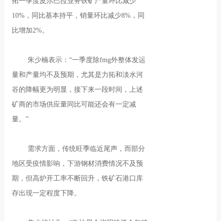
拓一季度皮尔巴拉业务铁矿产量环比减少
10%，同比基本持平，销量环比减少8%，同
比增加2%。
朱少楠表示：“一季度除fmg外整体发运
量和产量均不及预期，尤其是力拓和淡水河
谷的降幅更为明显，接下来一段时间，上述
矿商的市场供应量同比可能还会有一定减
量。”
需求方面，传统旺季临近尾声，而部分
地区受疫情影响，下游钢材消费情况不及预
期，但高炉开工率不断回升，铁矿石港口库
存出现一定程度下降。