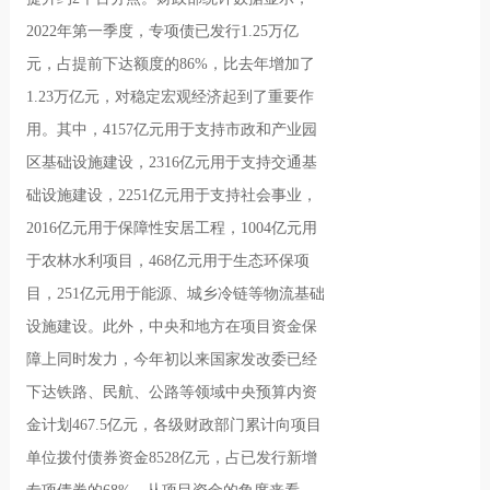
2022年第一季度，专项债已发行1.25万亿
元，占提前下达额度的86%，比去年增加了
1.23万亿元，对稳定宏观经济起到了重要作
用。其中，4157亿元用于支持市政和产业园
区基础设施建设，2316亿元用于支持交通基
础设施建设，2251亿元用于支持社会事业，
2016亿元用于保障性安居工程，1004亿元用
于农林水利项目，468亿元用于生态环保项
目，251亿元用于能源、城乡冷链等物流基础
设施建设。此外，中央和地方在项目资金保
障上同时发力，今年初以来国家发改委已经
下达铁路、民航、公路等领域中央预算内资
金计划467.5亿元，各级财政部门累计向项目
单位拨付债券资金8528亿元，占已发行新增