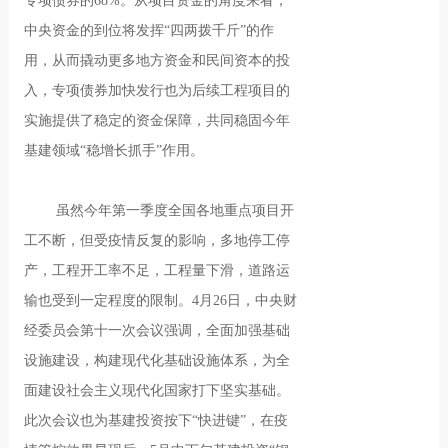
专项债券的68%。从项目资金的角度来看，
中央资金的到位将发挥“四两拨千斤”的作
用，从而撬动更多地方资金和民间资本的投
入，专项债券加快发行也为后续工程项目的
实施提供了稳定的资金保障，共同稳固今年
基建领域“稳增长抓手”作用。
虽然今年第一季度全国各地重点项目开
工不断，但受疫情反复的影响，多地停工停
产，工程开工率不足，工程量下滑，道路运
输也受到一定程度的限制。4月26日，中央财
经委员会第十一次会议强调，全面加强基础
设施建设，构建现代化基础设施体系，为全
面建设社会主义现代化国家打下坚实基础。
此次会议也为基建投资按下“快进键”，在疫