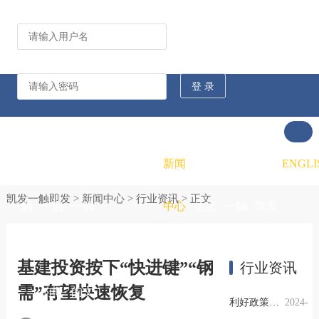
公司动态
行业资讯
凯发
凯发
凯发
新闻
重大
凯发
联系
ENGLI
凯发一触即发
>
新闻中心
>
行业资讯
> 正文
一触
一触
一触
中心
信息
一触
凯发
即发
即发
即发
公开
即发
一触
基建投资按下“快进键”“钢
行业资讯
需”有望快速恢复
的概
的文
的招
即发
利好政策提振钢市信心，四季度行业需求或小幅上升
2024-