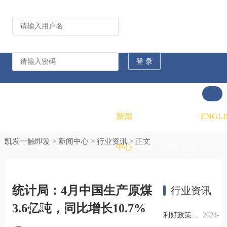
公司动态
行业资讯
凯发
凯发
凯发
新闻
重大
凯发
联系
ENGLI
凯发一触即发
>
新闻中心
>
行业资讯
> 正文
一触
一触
一触
中心
信息
一触
凯发
即发
即发
即发
公开
即发
一触
统计局：4月中国生产原煤
行业资讯
3.6亿吨，同比增长10.7%
的概
的文
的招
即发
利好政策提振钢市信心，四季度行业需求或小幅上升
2024-