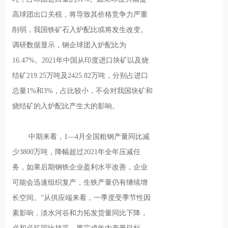
高球团出口关税，将导致其价格竞争力严重
削弱，我国铁矿石入炉配比或将发生改变。
调研数据显示，钢企球团入炉配比为
16.47%。2021年中国从印度进口块矿以及烧
结矿219.25万吨及2425.82万吨，分别占进口
总量1%和3%，占比较小，不会对我国块矿和
烧结矿的入炉配比产生大的影响。
中期来看，1—4月全国粗钢产量同比减
少3800万吨，降幅超过2021年全年压减任
务，如果后期钢铁企业盈利水平改善，企业
可能会迅速组织复产，生铁产量仍有继续增
长空间。“从供应端来看，一季度受季节性因
素影响，淡水河谷和力拓发货量同比下降，