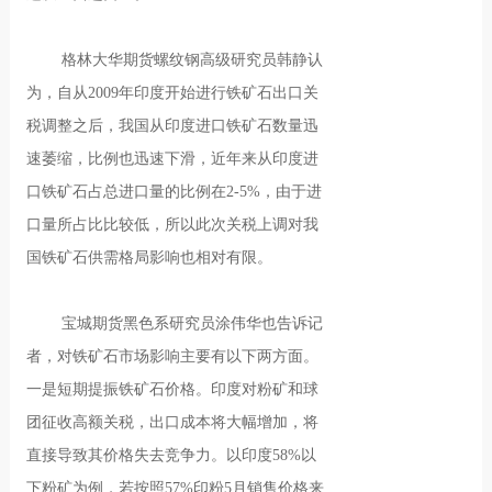
格林大华期货螺纹钢高级研究员韩静认
为，自从2009年印度开始进行铁矿石出口关
税调整之后，我国从印度进口铁矿石数量迅
速萎缩，比例也迅速下滑，近年来从印度进
口铁矿石占总进口量的比例在2-5%，由于进
口量所占比比较低，所以此次关税上调对我
国铁矿石供需格局影响也相对有限。
宝城期货黑色系研究员涂伟华也告诉记
者，对铁矿石市场影响主要有以下两方面。
一是短期提振铁矿石价格。印度对粉矿和球
团征收高额关税，出口成本将大幅增加，将
直接导致其价格失去竞争力。以印度58%以
下粉矿为例，若按照57%印粉5月销售价格来