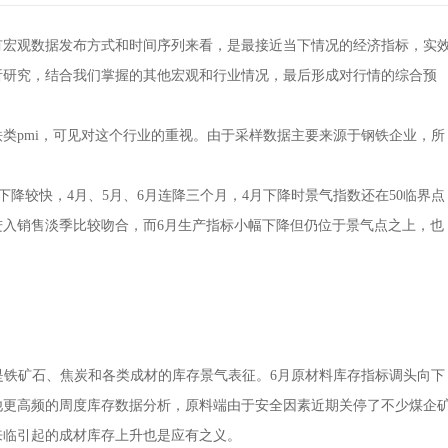
宏观数据发布方式和时间序列来看，是最接近当下情况的经济指标，实
析研究，结合我们掌握的其他宏观和行业情况，最后形成对行情的综合预
pmi，可见对这个行业的重视。由于采样数据主要来源于钢铁企业，所
。
降较快，4月、5月、6月连降三个月，4月下降时景气指数还在50临界点
进入销售淡季比较吻合，而6月生产指标小幅下降但仍位于景气点之上，也
是铁矿石、焦炭和各类成材的库存景气表征。6月原材料库存指标调头向下
他更高频的周度库存数据分析，原料端由于安全因素近期关停了不少煤企
来临引起的成材库存上升也是应有之义。