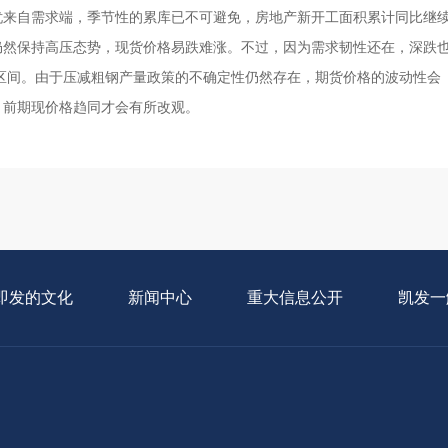
忧来自需求端，季节性的累库已不可避免，房地产新开工面积累计同比继
仍然保持高压态势，现货价格易跌难涨。不过，因为需求韧性还在，深跌
元/吨区间。由于压减粗钢产量政策的不确定性仍然存在，期货价格的波动性会
月前期现价格趋同才会有所改观。
即发的文化
新闻中心
重大信息公开
凯发一