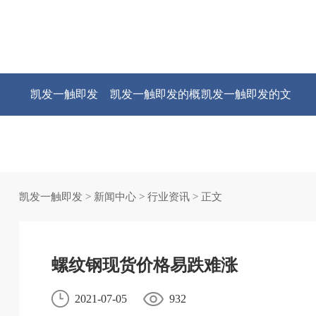
凯发一触即发
凯发一触即发的概
凯发一触即发的文
况
化
凯发一触即发
>
新闻中心
>
行业资讯
> 正文
螺纹钢现货价格易跌难涨
2021-07-05
932