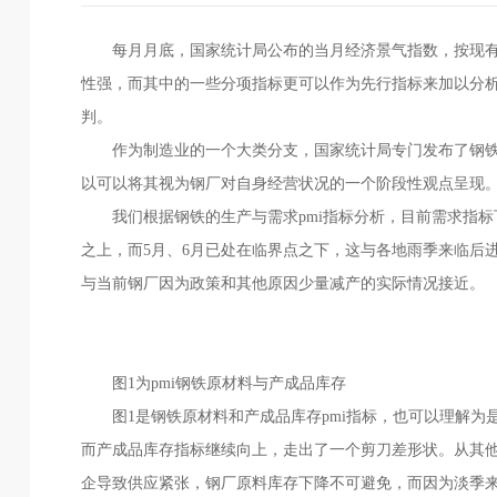
每月月底，国家统计局公布的当月经济景气指数，按现有
性强，而其中的一些分项指标更可以作为先行指标来加以分
判。
作为制造业的一个大类分支，国家统计局专门发布了钢铁类
以可以将其视为钢厂对自身经营状况的一个阶段性观点呈现
我们根据钢铁的生产与需求pmi指标分析，目前需求指标下
之上，而5月、6月已处在临界点之下，这与各地雨季来临后
与当前钢厂因为政策和其他原因少量减产的实际情况接近。
图1为pmi钢铁原材料与产成品库存
图1是钢铁原材料和产成品库存pmi指标，也可以理解为
而产成品库存指标继续向上，走出了一个剪刀差形状。从其
企导致供应紧张，钢厂原料库存下降不可避免，而因为淡季