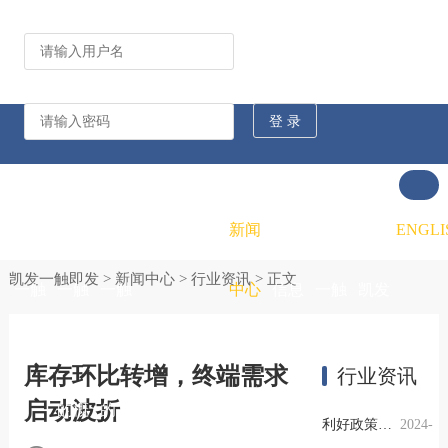
公司动态
行业资讯
凯发
凯发
凯发
新闻
重大
凯发
联系
ENGLI
凯发一触即发
>
新闻中心
>
行业资讯
> 正文
一触
一触
一触
中心
信息
一触
凯发
即发
即发
即发
公开
即发
一触
库存环比转增，终端需求
行业资讯
启动波折
的概
的文
的招
即发
利好政策提振钢市信心，四季度行业需求或小幅上升
2024-