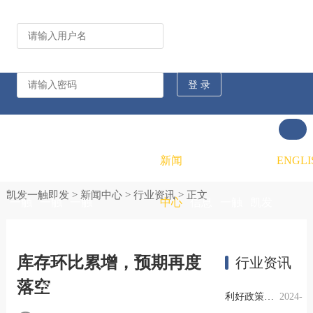
公司动态
行业资讯
凯发
凯发
凯发
新闻
重大
凯发
联系
ENGLI
凯发一触即发
>
新闻中心
>
行业资讯
> 正文
一触
一触
一触
中心
信息
一触
凯发
即发
即发
即发
公开
即发
一触
库存环比累增，预期再度
行业资讯
落空
的概
的文
的招
即发
利好政策提振钢市信心，四季度行业需求或小幅上升
2024-