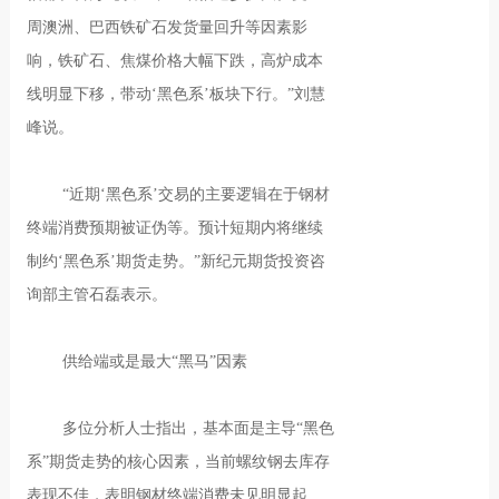
周澳洲、巴西铁矿石发货量回升等因素影
响，铁矿石、焦煤价格大幅下跌，高炉成本
线明显下移，带动‘黑色系’板块下行。”刘慧
峰说。
“近期‘黑色系’交易的主要逻辑在于钢材
终端消费预期被证伪等。预计短期内将继续
制约‘黑色系’期货走势。”新纪元期货投资咨
询部主管石磊表示。
供给端或是最大“黑马”因素
多位分析人士指出，基本面是主导“黑色
系”期货走势的核心因素，当前螺纹钢去库存
表现不佳，表明钢材终端消费未见明显起