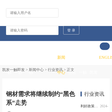
公司动态
行业资讯
凯发
凯发
凯发
新闻
重大
凯发
联系
ENGLI
凯发一触即发
>
新闻中心
>
行业资讯
> 正文
一触
一触
一触
中心
信息
一触
凯发
即发
即发
即发
公开
即发
一触
钢材需求将继续制约“黑色
行业资讯
系”走势
的概
的文
的招
即发
利好政策提振钢市信心，四季度行业需求或小幅上升
2024-